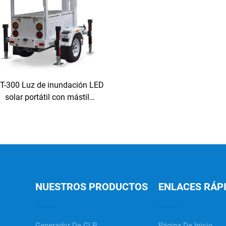
T-300 Luz de inundación LED
solar portátil con mástil
lescópico torre de iluminación
solar móvil
NUESTROS PRODUCTOS
ENLACES RÁP
Generador De GLP
Página De Inicio