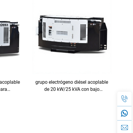
 acoplable
grupo electrógeno diésel acoplable
para
de 20 kW/25 kVA con bajo
rados
consumo de combustible y motor
Perkins para contenedores
frigoríficos