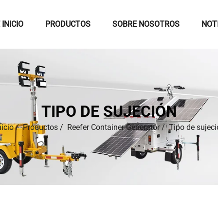
 INICIO
PRODUCTOS
SOBRE NOSOTROS
NOT
TIPO DE SUJECIÓN
icio
/
Productos
/
Reefer Container Generator
/
Tipo de sujec