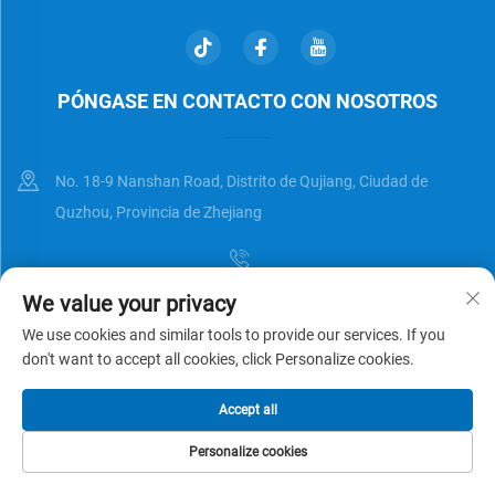
PÓNGASE EN CONTACTO CON NOSOTROS
No. 18-9 Nanshan Road, Distrito de Qujiang, Ciudad de
Quzhou, Provincia de Zhejiang
We value your privacy
[email protected]
We use cookies and similar tools to provide our services. If you
don't want to accept all cookies, click Personalize cookies.
Derechos de autor © Zhejiang Universal Trading Co.,Ltd. Reservados
Accept all
todos los derechos
Política de privacidad
BLOG
Personalize cookies
CORREO
PÁGINA DE INICIO
PRODUCTOS
TEL