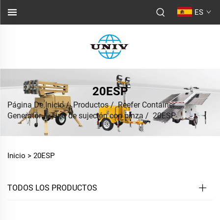
ES
20ESP
Página De Inicio
/
Productos
/
Reefer Container
Generator
/
Tipo de sujeción con pinza
/
20ESP
Inicio >
20ESP
TODOS LOS PRODUCTOS