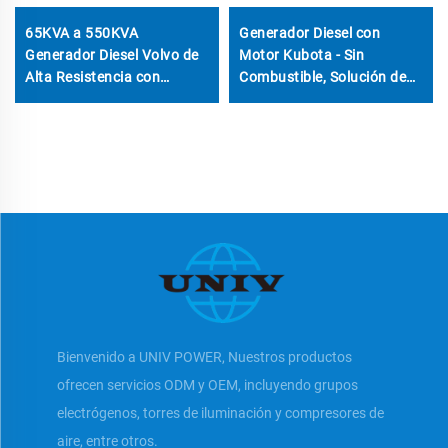
65KVA a 550KVA
Generador Diesel con
Generador Diesel Volvo de
Motor Kubota - Sin
Alta Resistencia con
Combustible, Solución de
Funcionamiento Autónomo
Energía Súper Silenciosa
AC Trifásica y Monofásica
de Alta Eficiencia
Bienvenido a UNIV POWER, Nuestros productos
ofrecen servicios ODM y OEM, incluyendo grupos
electrógenos, torres de iluminación y compresores de
aire, entre otros.