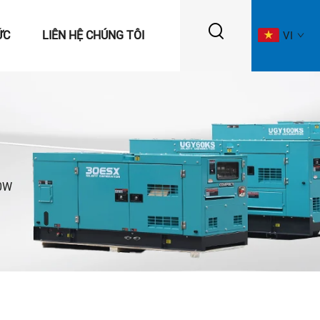
ỨC
LIÊN HỆ CHÚNG TÔI
VI
0W