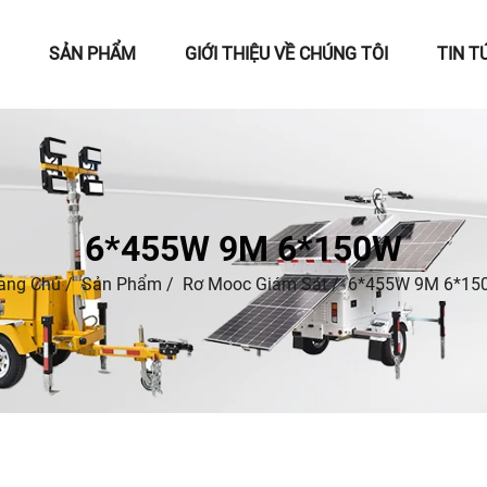
SẢN PHẨM
GIỚI THIỆU VỀ CHÚNG TÔI
TIN T
6*455W 9M 6*150W
ang Chủ
/
Sản Phẩm
/
Rơ Mooc Giám Sát
/
6*455W 9M 6*15