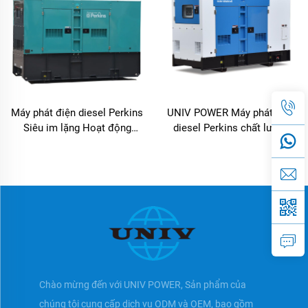
Máy phát điện diesel Perkins
UNIV POWER Máy phát điện
Siêu im lặng Hoạt động
diesel Perkins chất lượng
không gây ồn cho công
cao Siêu im lặng
nghiệp & thương mại
Chào mừng đến với UNIV POWER, Sản phẩm của
chúng tôi cung cấp dịch vụ ODM và OEM, bao gồm