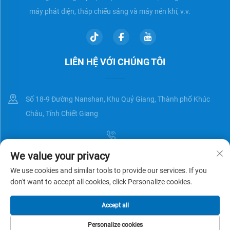
máy phát điện, tháp chiếu sáng và máy nén khí, v.v.
LIÊN HỆ VỚI CHÚNG TÔI
Số 18-9 Đường Nanshan, Khu Quỷ Giang, Thành phố Khúc
Châu, Tỉnh Chiết Giang
We value your privacy
[email protected]
We use cookies and similar tools to provide our services. If you
don't want to accept all cookies, click Personalize cookies.
Bản quyền © Zhejiang Universal Trading Co.,Ltd. Đã được bảo lưu
Chính
Accept all
sách bảo mật
BLOG
Personalize cookies