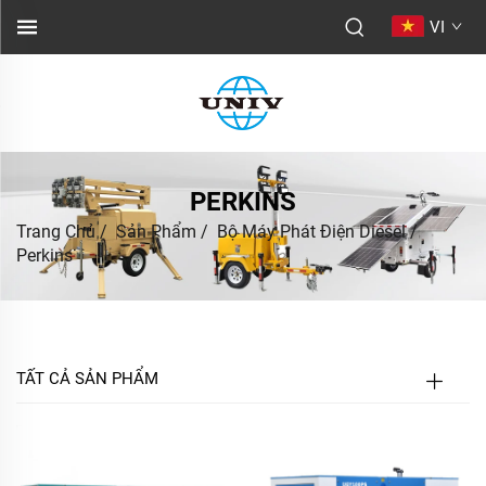
VI
PERKINS
Trang Chủ
/
Sản Phẩm
/
Bộ Máy Phát Điện Diesel
/
Perkins
TẤT CẢ SẢN PHẨM