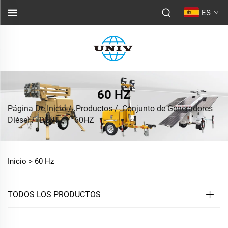
ES
60 HZ
Página De Inicio
/
Productos
/
Conjunto de Generadores
Diésel
/
DEUTZ
/
60HZ
Inicio >
60 Hz
TODOS LOS PRODUCTOS