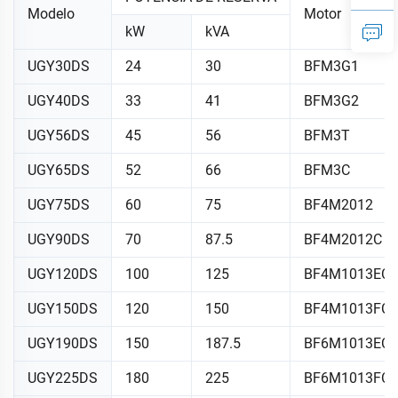
Modelo
Motor
kW
kVA
UGY30DS
24
30
BFM3G1
UGY40DS
33
41
BFM3G2
UGY56DS
45
56
BFM3T
UGY65DS
52
66
BFM3C
UGY75DS
60
75
BF4M2012
UGY90DS
70
87.5
BF4M2012C
UGY120DS
100
125
BF4M1013EC
UGY150DS
120
150
BF4M1013FC
UGY190DS
150
187.5
BF6M1013EC
UGY225DS
180
225
BF6M1013FC