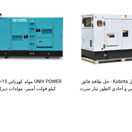
مولد ديزل Kubota - حل طاقة فائق
ER
ثي و أحادي الطور تيار متردد
كيلو فولت أمبير، مولدات ديزل
اءة وبدون استخدام الوقود
محمولة