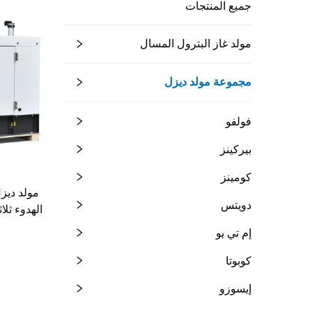
جميع المنتجات
مولد غاز البترول المسال
مجموعة مولد ديزل
فولفو
بيركينز
كومينز
دويتس
الهدوء ثلا
عالي الكف
إم تي يو
كوبوتا
إيسوزو