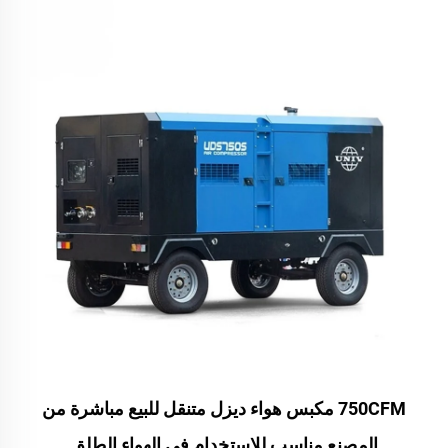
750CFM مكبس هواء ديزل متنقل للبيع مباشرة من
المصنع مناسب للاستخدام في الهواء الطلق