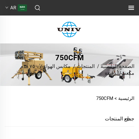
AR
750CFM
الصفحة الرئيسية
/
المنتجات
/
مكابس الهواء
/
٧٥٠ قدم
مكعب/الدقيقة
الرئيسية >
750CFM
جميع المنتجات