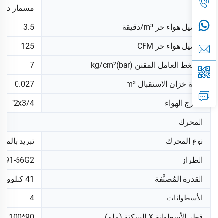
نوع
مسمار دائ
توصيل هواء حر m³/دقيقة
3.5
توصيل هواء حر CFM
125
الضغط العامل المقنن kg/cm²(bar)
7
سعة خزان الاستقبال m³
0.027
مخرج الهواء
2x3/4"
المحرك
نوع المحرك
تبريد بالماء، 4 دور
الطراز
W91-56G2
القدرة المُصنَّفة
41 كيلوواط@2650 دورة في الدقيقة
الأسطوانات
4
قطر الأسطوانة X السكتة (ملم)
90*100