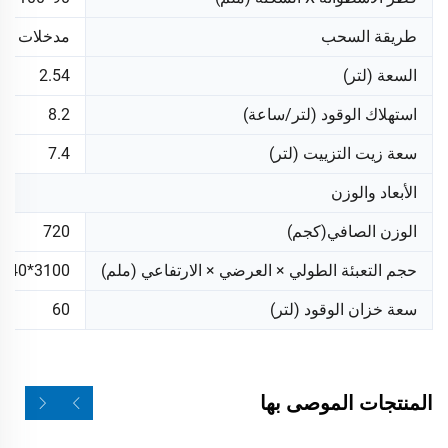
طريقة السحب
مدخلات طبي
السعة (لتر)
2.54
استهلاك الوقود (لتر/ساعة)
8.2
سعة زيت التزييت (لتر)
7.4
الأبعاد والوزن
الوزن الصافي(كجم)
720
حجم التعبئة الطولي × العرضي × الارتفاعي (ملم)
3100*1640*1690
سعة خزان الوقود (لتر)
60
المنتجات الموصى بها