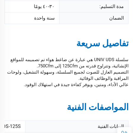
مدة التسليم:
٣٠-٤٠ يومًا
الضمان
سنة واحدة
تفاصيل سريعة
سلسلة UNIV UDS هي عبارة عن ضاغط هواء تم تصميمه للمواقع
الإنشائية، وتتراوح قدرته من 125Cfm إلى 750Cfm.
التصميم العازل للصوت لجميع السلسلة، وسهولة التشغيل، ولوحات
المراقبة والوظائف الوقائية.
عالي الأداء، ومتين، ويوفر كفاءة جيدة في استهلاك الوقود.
المواصفات الفنية
البيانات الفنية
UDS-125S