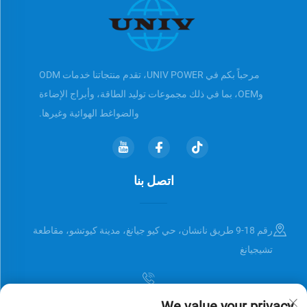
مرحباً بكم في UNIV POWER، تقدم منتجاتنا خدمات ODM
وOEM، بما في ذلك مجموعات توليد الطاقة، وأبراج الإضاءة
والضواغط الهوائية وغيرها.
اتصل بنا
رقم 18-9 طريق نانشان، حي كيو جيانغ، مدينة كيوتشو، مقاطعة
تشيجيانغ
We value your privacy