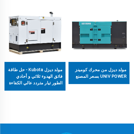
مولد ديزل من محرك كومينز
مولد ديزل Kubota - حل طاقة
UNIV POWER بسعر المصنع
فائق الهدوء ثلاثي و أحادي
الطور تيار متردد عالي الكفاءة
وبدون استخدام الوقود