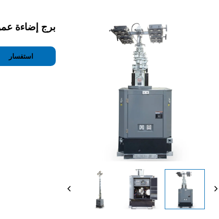
برج إضاءة عم
استفسار