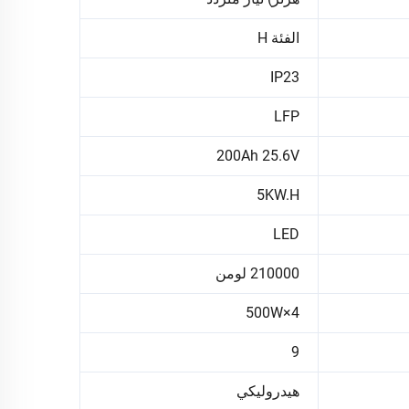
الفئة H
IP23
LFP
200Ah 25.6V
5KW.H
LED
210000 لومن
4×500W
9
هيدروليكي