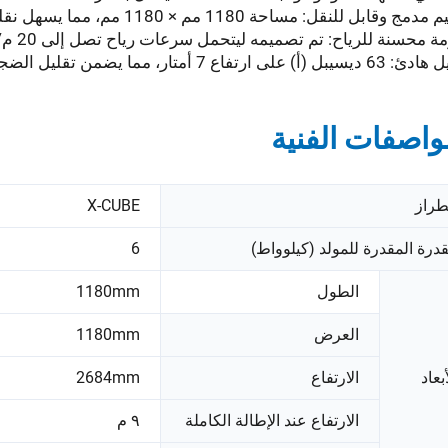
 وقابل للنقل: مساحة 1180 مم × 1180 مم، مما يسهل نقله وتركيبه.
ة محسنة للرياح: تم تصميمه ليتحمل سرعات رياح تصل إلى 20 م/ث.
تفاع 7 أمتار، مما يضمن تقليل الضجيج في الأماكن الحساسة للضوضاء.
واصفات الفنية
طراز
X-CUBE
قدرة المقدرة للمولد (كيلوواط)
6
الطول
1180mm
العرض
1180mm
أبعاد
الارتفاع
2684mm
الارتفاع عند الإطالة الكاملة
٩ م