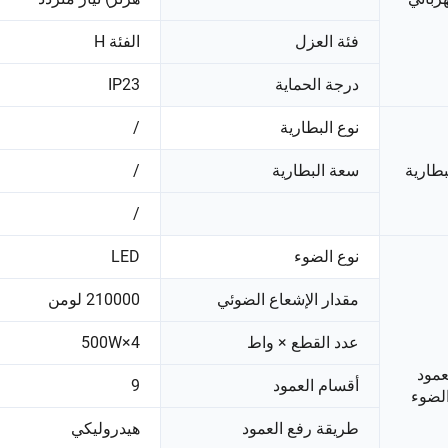
فئة العزل
الفئة H
درجة الحماية
IP23
نوع البطارية
/
بطارية
سعة البطارية
/
/
نوع الضوء
LED
مقدار الإشعاع الضوئي
210000 لومن
عدد القطع × واط
4×500W
عمود
أقسام العمود
9
لضوء
طريقة رفع العمود
هيدروليكي