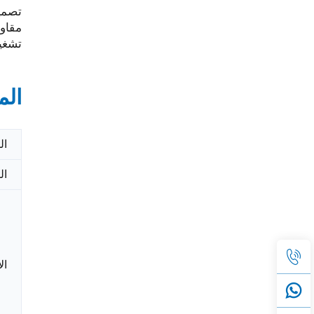
تصميم مدمج
مقاوم
تشغيل هادئ: 63 ديسيبل (أ) على ار
الم
ال
ال
ال