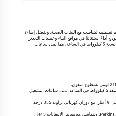
 إضاءة فعال ومضغوط تم تصميمه ليتناسب مع البيئات الصعبة. وبفضل إضاءة
موذج أداءً استثنائيًا في مواقع البناء وعمليات التعدين
وحالات الاستجابة للطوارئ. يتميز الطراز الهجين X-CUBE ببطارية LFP بسعة 5 كيلوواط في الساعة، مما يمدد ساعات
التكنولوجيا الهجينة (النوع الهجين X-CUBE فقط): بطارية LFP مدمجة بسعة 5 كيلوواط في الساعة، تمدد ساعات التشغيل
عمود هيدروليكي قوي: عمود مكون من 9 أقسام، قابل للتمديد الكامل حتى 9 أمتار، مع دوران كهربائي بزاوية 355 درجة