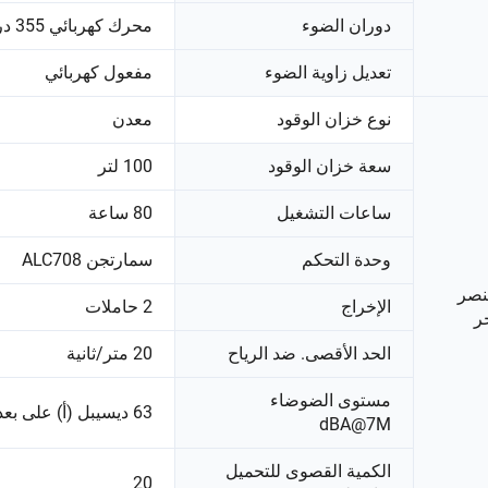
دوران الضوء
محرك كهربائي 355 درجة
تعديل زاوية الضوء
مفعول كهربائي
نوع خزان الوقود
معدن
سعة خزان الوقود
100 لتر
ساعات التشغيل
80 ساعة
وحدة التحكم
سمارتجن ALC708
صر
الإخراج
2 حاملات
ر
الحد الأقصى. ضد الرياح
20 متر/ثانية
مستوى الضوضاء
63 ديسيبل (أ) على بعد 7 أمتار
dBA@7M
الكمية القصوى للتحميل
20