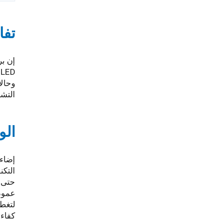
تفا
D
التشغيل لتصل إلى 
ال
إضاءة LED القوية: مزودة بأربع مصابيح LED بقوة 500 واط، توف
حتى 120 ساعة
لتغطي
كفاءة في 