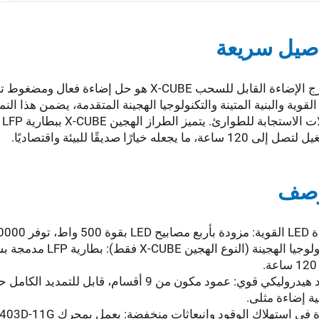
صيل سريعة
إن برج الإضاءة القابل للسحب X-CUBE هو حل
LE القوية والبنية المتينة والتكنولوجيا الهجينة المتقدمة، يضمن هذا الن
120 ساعة، ما يجعله خيارًا صديقًا للبيئة واقتصاديًا.
وصف
ر 210000 لومن لسطوع متفوق.
.
ة إضاءة مثلى.
استهلاك الوقود وانبعاثات منخفضة: يعمل بمحرك Perkins 403D-11G، ويتماشى مع معايير الانبعاثات Tier 3.