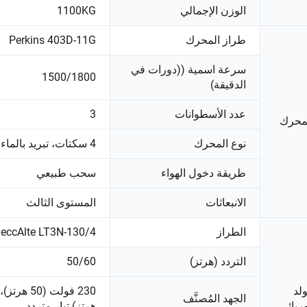
الوزن الإجمالي
1100KG
طراز المحرك
Perkins 403D-11G
سرعة اسمية ((دورات في
1500/1800
الدقيقة)
عدد الأسطوانات
3
محرك
نوع المحرك
4 سكتات، تبريد بالماء
طريقة دخول الهواء
سحب طبيعي
الانبعاثات
المستوى الثالث
الطراز
eccAlte LT3N-130/4
التردد (هرتز)
50/60
لد
الجهد المُصنَّف
ربائي
هرتز) تيار متردد