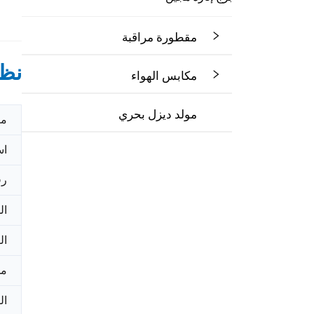
مقطورة مراقبة
نظر
مكابس الهواء
مولد ديزل بحري
مك
اس
رق
ال
ال
مد
ال