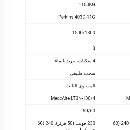
1100KG
Perkins 403D-11G
1500/1800
3
4 سكتات، تبريد بالماء
سحب طبيعي
المستوى الثالث
MeccAlte LT3N-130/4
M
50/60
230 فولت (50 هرتز)، 240 (60
230 فولت (50 هرتز)، 240 (60
هرتز) تيار متردد