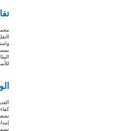
تفا
البيئ
للأسط
ال
القدرة المقدر
كفاءة اس
تشغيل هادئ: 74
إمداد
تصميم خفيف ا