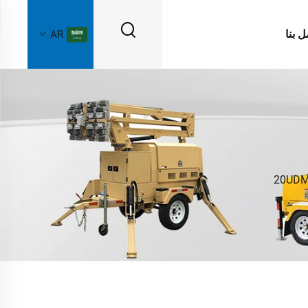
ل بنا
AR
20UD