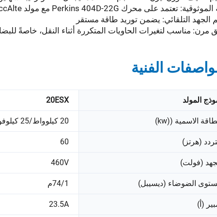
وقية: تعتمد على محرك Perkins 404D-22G مع مولد MeccAlte دائم ذاتي التهيج
 الجهد التلقائي: يضمن توريد طاقة مستقر
 مرن: مناسب لتغيرات الحاويات المتكررة أثناء النقل، خاصةً للبضائ
واصفات الفنية
وذج المولد
20ESX
طاقة الاسمية ((kw)
20 كيلوواط/25 كيلوفولت أمبير
تردد (هرتز)
60
جهد (فولت)
460V
توى الضوضاء (ديسيبل)
74/1م
بير (أ)
23.5A