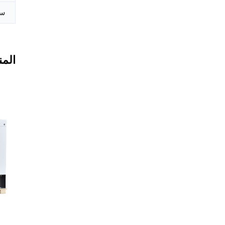
سع
المن