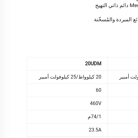
ع المبردة والمُسخّنة
20UDM
20 كيلوواط/25 كيلوفولت أمبير
60
460V
74/1م
23.5A