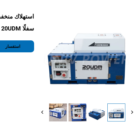
استهلاك منخفض
سفلًا 20UDM لحاوية التبريد
استفسار