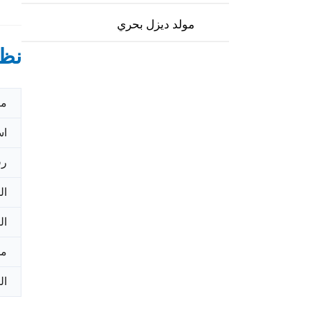
مولد ديزل بحري
نظر
مك
اس
رق
ال
ال
مد
ال