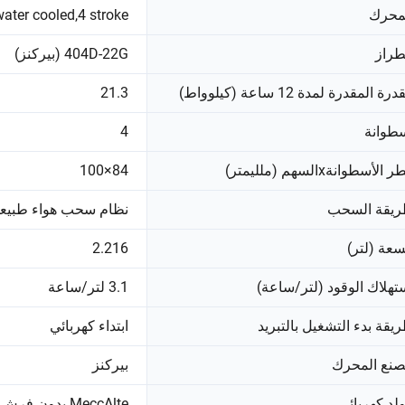
محرك
water cooled,4 stroke
طراز
404D-22G (بيركنز)
درة المقدرة لمدة 12 ساعة (كيلوواط)
21.3
طوانة
4
 الأسطوانةxالسهم (ملليمتر)
84×100
يقة السحب
نظام سحب هواء طبيع
سعة (لتر)
2.216
تهلاك الوقود (لتر/ساعة)
3.1 لتر/ساعة
يقة بدء التشغيل بالتبريد
ابتداء كهربائي
نع المحرك
بيركنز
لد كهربائي
MeccAlte بدون فرش، ذاتي التهيج