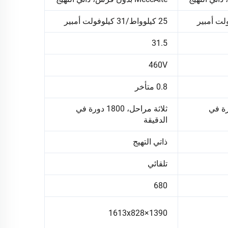
25 كيلوواط/31 كيلوفولت أمبير
31.5
460V
0.8 متأخر
ل، 1800 دورة في
ثلاثة مراحل، 1800 دورة في
الدقيقة
ذاتي التهيج
تلقائي
680
1390×1613x828