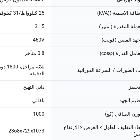
طاقة الاسمية ((KVA)
25 كيلوواط/31 كيلوفولت أمبير
عملة المقدرة (أمبير)
31.5
جهد المقنن (فولت)
460V
امل القدرة (cosφ)
0.8 متأخر
ثلاثة مراح
د الطورات / السرعة الدورانية
الدقيقة
تحفيز
ذاتي التهيج
ظيم الجهد
تلقائي
وزن الصافي (كغ)
1000
عاد التغليف الطول × العرض × الارتفاع
2368x729x1073
م)