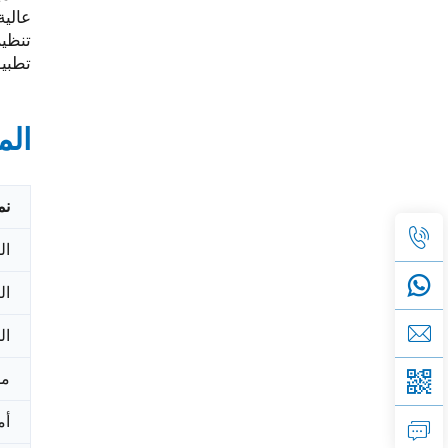
عالية الموث
تنظيم
تطبيق
الم
نم
ال
ال
ال
مس
أم