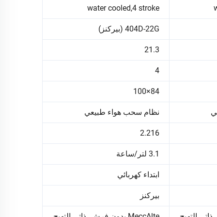
water cooled,4 stroke
404D-22G (بيركنز)
21.3
4
84×100
ي
نظام سحب هواء طبيعي
2.216
3.1 لتر/ساعة
ابتداء كهربائي
بيركنز
MeccAlte بدون فرش، ذاتي التهيج