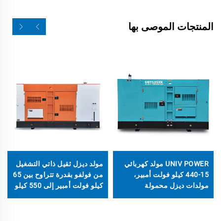
المنتجات الموصى بها
UNIV POWER مولد كهربائي
مولد ديزل ثقيل ذاتي التشغيل
15-440 كيلو فولت أمبير،
من فولفو بقدرة تتراوح بين 65
مولدات ديزل محمولة
كيلو فولت أمبير إلى 550 كيلو
فولت أمبير