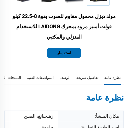
مولد ديزل محمول مقاوم للصوت بقوة 8-22.5 كيلو
فولت أمبير مزود بمحرك LAIDONG للاستخدام
المنزلي والمكتبي
استفسار
نظرة عامة
تفاصيل سريعة
الوصف
المواصفات الفنية
المنتجات المو
نظرة عامة
مكان المنشأ:
زهيجيانغ، الصين
اسم العلامة التجارية:
جامعة