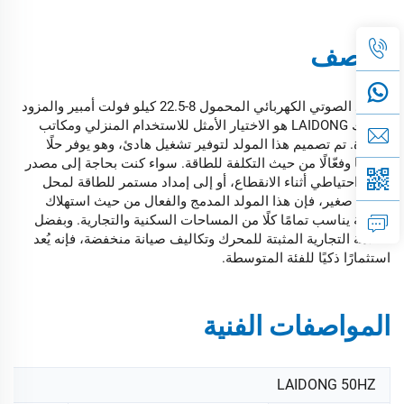
الوصف
المولد الصوتي الكهربائي المحمول 8-22.5 كيلو فولت أمبير والمزود
بمحرك LAIDONG هو الاختيار الأمثل للاستخدام المنزلي ومكاتب
صغيرة. تم تصميم هذا المولد لتوفير تشغيل هادئ، وهو يوفر حلًا
موثوقًا وفعّالًا من حيث التكلفة للطاقة. سواء كنت بحاجة إلى مصدر
طاقة احتياطي أثناء الانقطاع، أو إلى إمداد مستمر للطاقة لمحل
تجاري صغير، فإن هذا المولد المدمج والفعال من حيث استهلاك
الطاقة يناسب تمامًا كلًا من المساحات السكنية والتجارية. وبفضل
العلامة التجارية المثبتة للمحرك وتكاليف صيانة منخفضة، فإنه يُعد
استثمارًا ذكيًا للفئة المتوسطة.
المواصفات الفنية
LAIDONG 50HZ