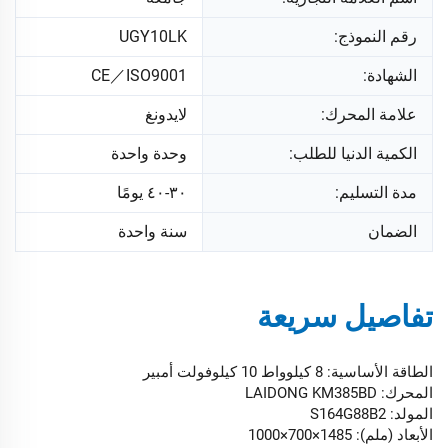
رقم النموذج:
UGY10LK
الشهادة:
CE／ISO9001
علامة المحرك:
لايدونغ
الكمية الدنيا للطلب:
وحدة واحدة
مدة التسليم:
٣٠-٤٠ يومًا
الضمان
سنة واحدة
تفاصيل سريعة
الطاقة الأساسية: 8 كيلوواط 10 كيلوفولت أمبير
المحرك: LAIDONG KM385BD
المولد: S164G88B2
الأبعاد (ملم): 1485×700×1000