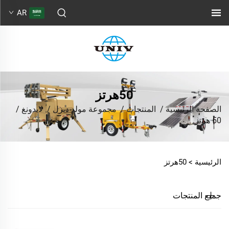
AR
50هرتز
الصفحة الرئيسية
/
المنتجات
/
مجموعة مولد ديزل
/
لايدونغ
/
50 هرتز
الرئيسية >
50هرتز
جميع المنتجات