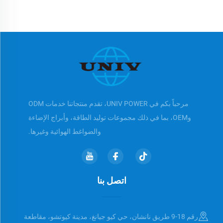
مرحباً بكم في UNIV POWER، تقدم منتجاتنا خدمات ODM
وOEM، بما في ذلك مجموعات توليد الطاقة، وأبراج الإضاءة
والضواغط الهوائية وغيرها.
اتصل بنا
رقم 18-9 طريق نانشان، حي كيو جيانغ، مدينة كيوتشو، مقاطعة