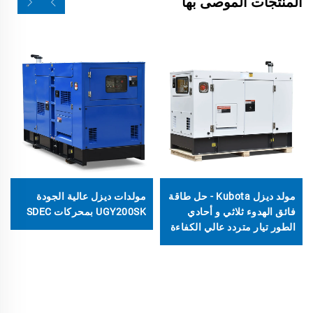
المنتجات الموصى بها
مولد ديزل Kubota - حل طاقة
مولدات ديزل عالية الجودة
فائق الهدوء ثلاثي و أحادي
UGY200SK بمحركات SDEC
الطور تيار متردد عالي الكفاءة
وبدون استخدام الوقود