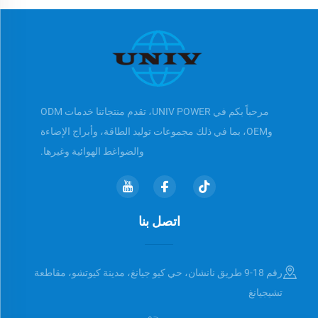
مرحباً بكم في UNIV POWER، تقدم منتجاتنا خدمات ODM
وOEM، بما في ذلك مجموعات توليد الطاقة، وأبراج الإضاءة
والضواغط الهوائية وغيرها.
اتصل بنا
رقم 18-9 طريق نانشان، حي كيو جيانغ، مدينة كيوتشو، مقاطعة
تشيجيانغ