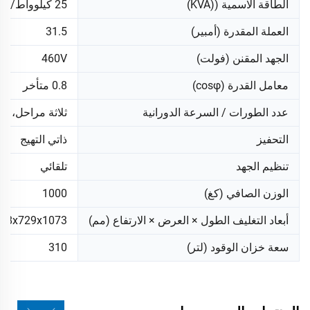
الطاقة الاسمية ((KVA)
25 كيلوواط/31 كيلوفولت أمبير
العملة المقدرة (أمبير)
31.5
الجهد المقنن (فولت)
460V
معامل القدرة (cosφ)
0.8 متأخر
عدد الطورات / السرعة الدورانية
ثلاثة مراحل، 1800 دورة في الدقيقة
التحفيز
ذاتي التهيج
تنظيم الجهد
تلقائي
الوزن الصافي (كغ)
1000
أبعاد التغليف الطول × العرض × الارتفاع (مم)
68x729x1073
سعة خزان الوقود (لتر)
310