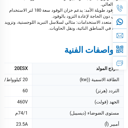
وأدائه العالي.
سعة وقود طويلة الأمد: يدعم خزان الوقود سعة 180 لتر الاستخدام
الطويل دون الحاجة لإعادة التزود بالوقود.
تطبيق متعدد الاستخدامات: مثالي لسلاسل التبريد اللوجستية، وتزويد
الطاقة في المناطق النائية، ونقل الحاويات.
المواصفات الفنية
نموذج المولد
20ESX
الطاقة الاسمية ((kw)
20 كيلوواط/25 كيلوفولت أمبير
التردد (هرتز)
60
الجهد (فولت)
460V
مستوى الضوضاء (ديسيبل)
74/1م
أمبير (أ)
23.5A