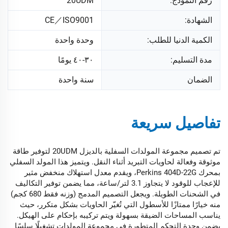
رقم النموذج:
20UDM
الشهادة:
CE／ISO9001
الكمية الدنيا للطلب:
وحدة واحدة
مدة التسليم:
٣٠-٤٠ يومًا
الضمان
سنة واحدة
تفاصيل سريعة
تم تصميم مجموعة المولدات السفلية بالديزل 20UDM لتوفير طاقة
موثوقة وفعالة لحاويات التبريد أثناء النقل. ويتميز هذا المولد السفلي
بمحرك Perkins 404D-22G، ويقدم معدل استهلاك منخفض مثير
للإعجاب للوقود لا يتجاوز 3.1 لتر/ساعة، مما يضمن توفير التكاليف
في الشحنات الطويلة. ويجعل التصميم المدمج (وزنه فقط 680 كجم)
منه خيارًا ممتازًا للأسطول التي تُغيّر الحاويات بشكل متكرر، حيث
يناسب المساحات الضيقة بسهولة ويتم تركيبه بإحكام على الهيكل.
يضمن وحدة التحكم المتطورة في مجموعة المولدات تشغيلًا سلسًا