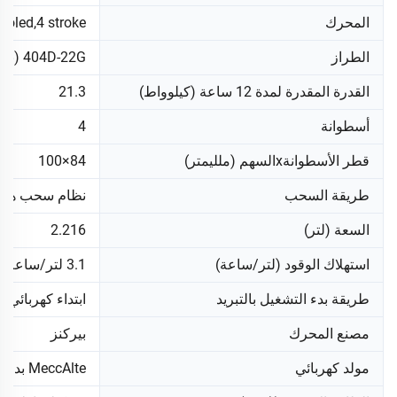
المحرك
ooled,4 stroke
الطراز
404D-22G (بيركنز)
القدرة المقدرة لمدة 12 ساعة (كيلوواط)
21.3
أسطوانة
4
قطر الأسطوانةxالسهم (ملليمتر)
84×100
طريقة السحب
نظام سحب هوا
السعة (لتر)
2.216
استهلاك الوقود (لتر/ساعة)
3.1 لتر/ساعة
طريقة بدء التشغيل بالتبريد
ابتداء كهربائي
مصنع المحرك
بيركنز
مولد كهربائي
MeccAlte بدون فرش، ذاتي التهيج