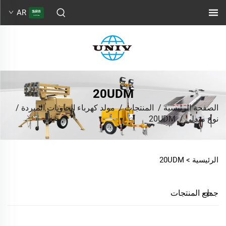
AR
20UDM
الصفحة الرئيسية
/
المنتجات
/
مولد كهرباء الحاويات المبردة
/
نوع متدلي
/
20UDM
الرئيسية >
20UDM
جميع المنتجات