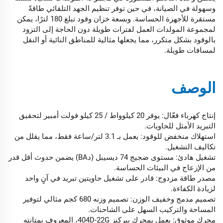
وسهولة في الصيانة، في حين توفر تنظيم الجهد التلقائي طاقةً
مستقرة للأجهزة الحساسة. وبسعة خزان وقود تبلغ 180 لترًا، يمكن
لمجموعة المولدات العمل لفترات طويلة دون الحاجة إلى التزود
بالوقود بشكل متكرر، مما يجعلها مثالية للمناطق النائية أو النقل
لمسافات طويلة.
الوصف
إنتاج كهرباء فعّال: يوفر 20 كيلوواط / 25 كيلو فولت أمبير لتحقيق
التبريد الأمثل للحاويات.
استهلاك منخفض للوقود: يعمل بـ 3.1 لتر/ساعة فقط، مما يقلل من
تكاليف التشغيل.
تشغيل هادئ: مستوى ضجيج 74 ديسيبل (دBA) يضمن حدوث أقل قدر
من الإزعاج في البيئات الحساسة.
مصدر طاقة مزدوج: قادر على تشغيل حاويتين تبريد في آنٍ واحد
لزيادة الكفاءة.
تصميم مدمج وخفيف الوزن: تصميم وزنه 680 كجم مثالي لتوفير
المساحة والتركيب السهل على الشاحنات.
محرك موثوق: يعمل بمحرك بيركنز 404D-22G، المعروف بمتانته