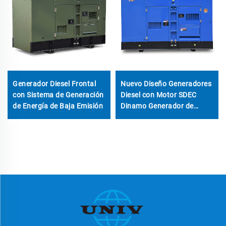
Generador Diesel Frontal
Nuevo Diseño Generadores
con Sistema de Generación
Diesel con Motor SDEC
de Energía de Baja Emisión
Dinamo Generador de
Electricidad