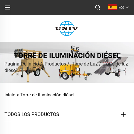
ES
TORRE DE ILUMINACIÓN DIÉSEL
Página De Inicio
/
Productos
/
Torre de Luz
/
Torre de luz
diésel
Inicio >
Torre de iluminación diésel
TODOS LOS PRODUCTOS