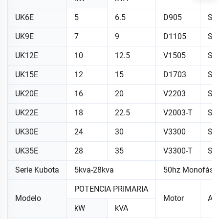
UK6E
5
6.5
D905
SO
UK9E
7
9
D1105
SO
UK12E
10
12.5
V1505
SO
UK15E
12
15
D1703
SO
UK20E
16
20
V2203
SO
UK22E
18
22.5
V2003-T
SO
UK30E
24
30
V3300
SO
UK35E
28
35
V3300-T
S1
Serie Kubota
5kva-28kva
50hz Monofási
POTENCIA PRIMARIA
Modelo
Motor
Alt
kW
kVA