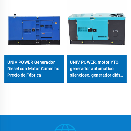
UNIV POWER Generador
UNIV POWER, motor YTO,
Diesel con Motor Cummins
generador automático
Precio de Fábrica
silencioso, generador diésel
para uso industrial y
doméstico