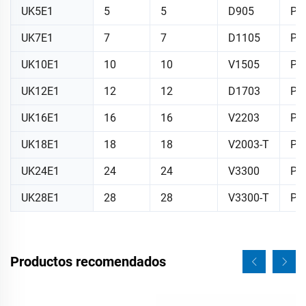
UK5E1
5
5
D905
PI
UK7E1
7
7
D1105
PI
UK10E1
10
10
V1505
PI
UK12E1
12
12
D1703
PI
UK16E1
16
16
V2203
P¹
UK18E1
18
18
V2003-T
P¹
UK24E1
24
24
V3300
PI
UK28E1
28
28
V3300-T
PI1
Productos recomendados