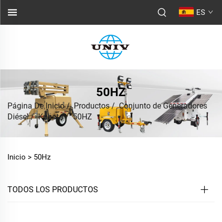
ES
50HZ
Página De Inicio
/
Productos
/
Conjunto de Generadores
Diésel
/
Kubota
/
50HZ
Inicio >
50Hz
TODOS LOS PRODUCTOS