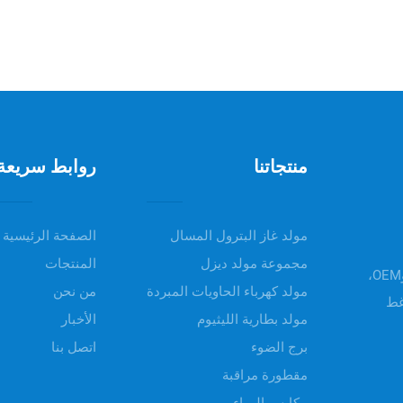
منتجاتنا
روابط سريعة
مولد غاز البترول المسال
الصفحة الرئيسية
مجموعة مولد ديزل
المنتجات
مرحباً بكم في UNIV POWER، تقدم منتجاتنا خدمات ODM وOEM،
مولد كهرباء الحاويات المبردة
من نحن
غط
مولد بطارية الليثيوم
الأخبار
برج الضوء
اتصل بنا
مقطورة مراقبة
مكابس الهواء