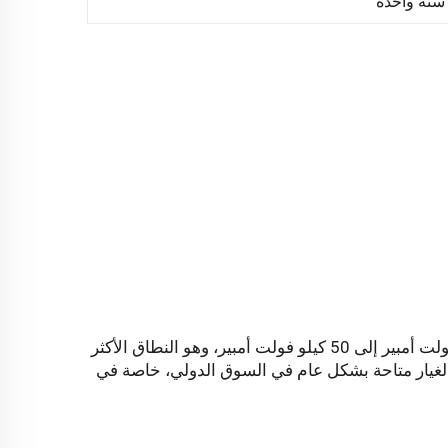
سنة واحدة
محرك أمامي بتقنية ISUZU، خيار اقتصادي للغاية *النطاق من 24 كيلو فولت أمبير إلى 50 كيلو فولت أمبير، وهو النطاق الأكثر
الغيار متاحة بشكل عام في السوق الدولي، خاصة في