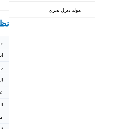
مولد ديزل بحري
نظر
مك
اس
رق
ال
عل
ال
مد