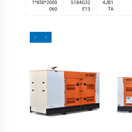
2000*850*1
S184G32
4JB1
060
E13
TA