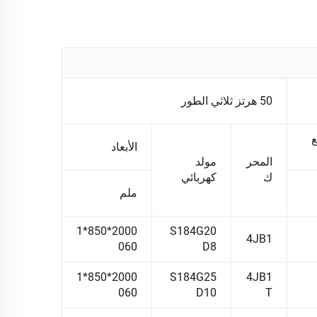
50 هرتز ثلاثي الطور
ع
الأبعاد
المحر
مولد
ك
كهربائي
ملم
2000*850*1
S184G20
4JB1
060
D8
2000*850*1
S184G25
4JB1
060
D10
T