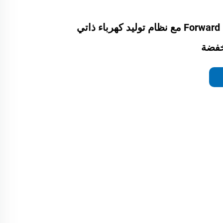
مولد ديزل من Forward مع نظام توليد كهرباء ذاتي
خفضة