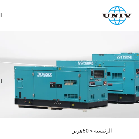
ا
ا
الرئيسية >
50هرتز