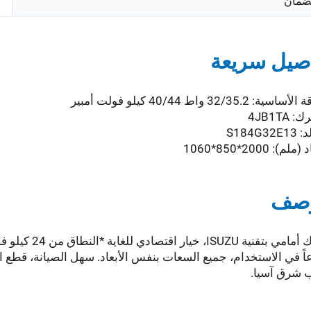
ضمان
صيل سريعة
ية: 32/35.2 واط 40/44 كيلو فولت أمبير
 4JB1TA
S184G32
لم): 2000*850*1060
وصف
ً في الاستخدام، جميع السعات بنفس الأبعاد. سهل الصيانة، قطع 
 شرق آسيا.