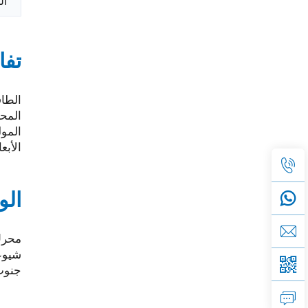
ال
تفا
الطاقة الأساس
المحرك:
المولد: E13
الأبعاد (م
ال
شيوعا
جنوب