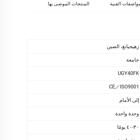
مواصفات الفنية
المنتجات الموصى بها
زهيجيانغ، الصين
جامعة
UGY40FK
CE／ISO9001
إلى الأمام
وحدة واحدة
٣٠-٤٠ يومًا