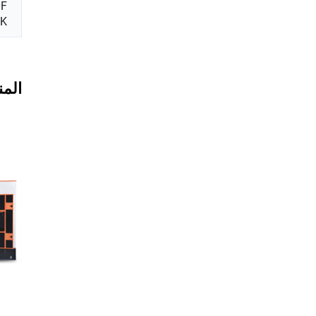
0F
K
المن