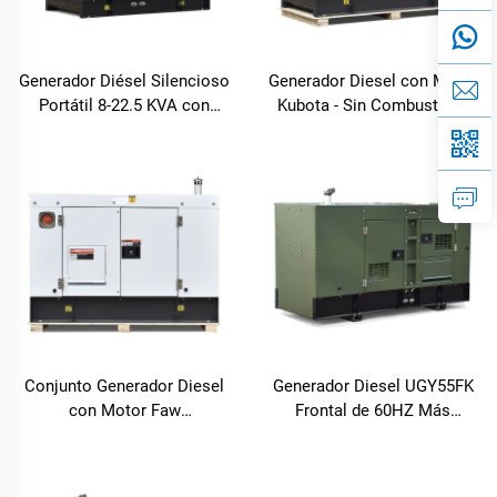
Generador Diésel Silencioso
Generador Diesel con Motor
Portátil 8-22.5 KVA con
Kubota - Sin Combustible,
Motor LAIDONG para Uso
Solución de Energía Súper
Doméstico y de Oficina
Silenciosa AC Trifásica y
Monofásica de Alta
Eficiencia
Conjunto Generador Diesel
Generador Diesel UGY55FK
con Motor Faw
Frontal de 60HZ Más
Trifásico/Monofásico Súper
Vendido
Silencioso