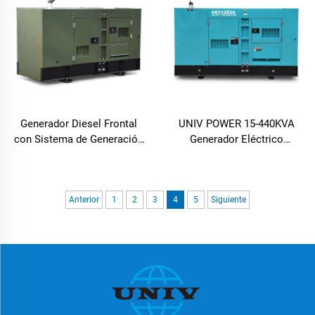
Generador Diesel Frontal
UNIV POWER 15-440KVA
con Sistema de Generación
Generador Eléctrico
de Energía de Baja Emisión
Generadores Diésel
Portátiles
Anterior
1
2
3
4
5
Siguiente