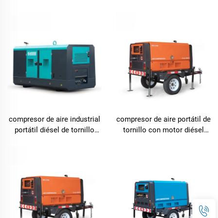
telescópico torre de
fábrica 750CFM remolcable
iluminación solar móvil
para uso en exteriores
compresor de aire industrial
compresor de aire portátil de
portátil diésel de tornillo
tornillo con motor diésel
530CFM general
390CFM fabricado en China
para uso en múltiples
escenarios