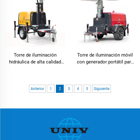
Torre de iluminación
Torre de iluminación móvil
hidráulica de alta calidad
con generador portátil para
con motor Perkins y
iluminación nocturna
generador diésel para
exterior
construcción y eventos al
aire libre
Anterior
1
2
3
4
5
Siguiente