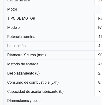
Salida de aire
2x3
Motor
TIPO DE MOTOR
Ref
Modelo
FAW
Potencia nominal
41 
Las demás
4
Diámetro X curso (mm)
90*
Método de entrada
Asp
Desplazamiento (L)
2.5
Consumo de combustible (L/h)
8.2
Capacidad de aceite lubricante (L)
7.4
Dimensiones y peso