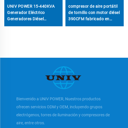
UNIV POWER 15-440KVA
compresor de aire portátil
Generador Eléctrico
de tornillo con motor diésel
Generadores Diésel
390CFM fabricado en
Portátiles
China para uso en
múltiples escenarios
Bienvenido a UNIV POWER, Nuestros productos
ofrecen servicios ODM y OEM, incluyendo grupos
electrógenos, torres de iluminación y compresores de
aire, entre otros.