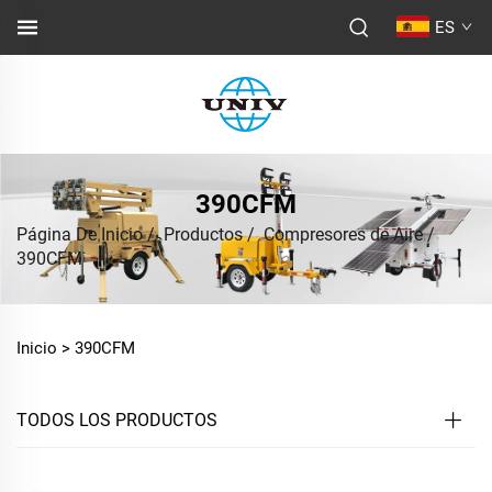
ES
390CFM
Página De Inicio
/
Productos
/
Compresores de Aire
/
390CFM
Inicio >
390CFM
TODOS LOS PRODUCTOS