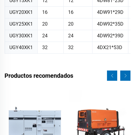
UGY15XK1
12
12
4DW81*23D
UGY20XK1
16
16
4DW91*29D
UGY25XK1
20
20
4DW92*35D
UGY30XK1
24
24
4DW92*39D
UGY40XK1
32
32
4DX21*53D
Productos recomendados