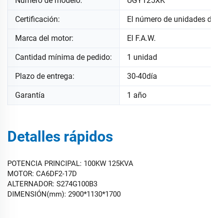
Número de modelo:
UGY125XK
Certificación:
El número de unidades de
Marca del motor:
El F.A.W.
Cantidad mínima de pedido:
1 unidad
Plazo de entrega:
30-40día
Garantía
1 año
Detalles rápidos
POTENCIA PRINCIPAL: 100KW 125KVA
MOTOR: CA6DF2-17D
ALTERNADOR: S274G100B3
DIMENSIÓN(mm): 2900*1130*1700