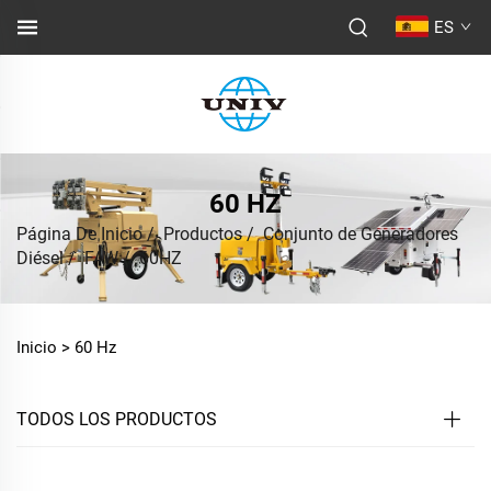
ES
60 HZ
Página De Inicio
/
Productos
/
Conjunto de Generadores
Diésel
/
FAW
/
60HZ
Inicio >
60 Hz
TODOS LOS PRODUCTOS