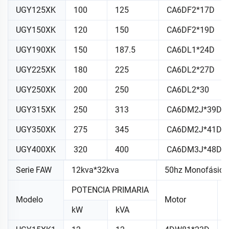
UGY125XK
100
125
CA6DF2*17D
UGY150XK
120
150
CA6DF2*19D
UGY190XK
150
187.5
CA6DL1*24D
UGY225XK
180
225
CA6DL2*27D
UGY250XK
200
250
CA6DL2*30
UGY315XK
250
313
CA6DM2J*39D
UGY350XK
275
345
CA6DM2J*41D
UGY400XK
320
400
CA6DM3J*48D
Serie FAW
12kva*32kva
50hz Monofásico
POTENCIA PRIMARIA
Modelo
Motor
kW
kVA