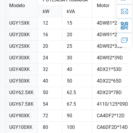
Modelo
Motor
kW
kVA
UGY15XK
12
15
4DW81*23D
UGY20XK
16
20
4DW91*29D
UGY25XK
20
25
4DW92*35D
UGY30XK
24
30
4DW92*39D
UGY40XK
32
40
4DX21*53D
UGY50XK
40
50
4DX22*65D
UGY62.5XK
50
62.5
4DX23*78D
UGY67.5XK
54
67.5
4110/125*09D
UGY90XK
72
90
CA4DF2*12D
UGY100XK
80
100
CA6DF2D*14D