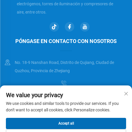
electrógenos, torres de iluminación y compresores de
aire, entre otros.
PÓNGASE EN CONTACTO CON NOSOTROS
No. 18-9 Nanshan Road, Distrito de Qujiang, Ciudad de
Quzhou, Provincia de Zhejiang
We value your privacy
[email protected]
We use cookies and similar tools to provide our services. If you
don't want to accept all cookies, click Personalize cookies.
Derechos de autor © Zhejiang Universal Trading Co.,Ltd. Reservados
Accept all
todos los derechos
Política de privacidad
BLOG