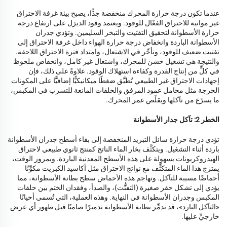
عندما تكون درجة حرارة المحرك منخفضة جدًّا، يصبح بيئة غرفة الاحتراق
غير مواتية للاحتراق الفعّال للوقود. ويعتمد وقود الديزل على ارتفاع درجة
حرارة الأسطوانة لتحقيق التفتيت والتبخر السليمين. وتؤدي جدران
الأسطوانة الباردة وانخفاض درجة حرارة الهواء داخل غرفة الاحتراق إلى
تفتيت ضعيف للوقود، وتأخّر في الاشتعال، وامتداد فترة الاحتراق اللاحقة.
والنتيجة هي تشغيل خشن للمحرك، واشتعال غير كامل، وانخفاض ملحوظ
في كلٍّ من إنتاج القدرة وكفاءة استهلاك الوقود. علاوةً على ذلك، فإن
إجهادات الاحتراق غير الطبيعي تُطبَّق ضغطًا ميكانيكيًّا إضافيًّا على المكونات
الحرجة مثل محامل عمود المرفق والحلقات المانعة للتسرب في المكبس،
ما يسرّع من تآكلها ويقلّص عمر المحرك.
الخطر 2: تآكل جدار الأسطوانة
تؤدي درجة حرارة سائل التبريد المنخفضة إلى بقاء أسطح جدران الأسطوانة
باردة أثناء التشغيل. ويتكثَّف بخار الماء الناتج كمنتج ثانوي طبيعي لاحتراق
الهيدروكربونات بسهولة على هذه الأسطح المعدنية الباردة. وبمرور الوقت،
يمتزج هذا الماء المتكثِّف مع نواتج الاحتراق مثل أكاسيد الكبريت مكوِّنًا
أحماضًا مسببة للتآكل. وتهاجم هذه الأحماض سطح بطانة الأسطوانة، مما
يؤدي إلى تشكل حفر صغيرة (التفتُّت)، والصدأ، وفقدان الختم بين حلقات
المكبس وجدران الأسطوانة في النهاية. وهذه العملية، التي تُسمى أحيانًا
«التآكل البارد»، قد تدمِّر بطانة الأسطوانة تدميرًا صامتًا قبل ظهور أي عرض
خارجيٍّ عليها.