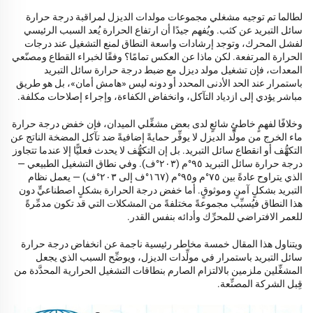
لطالما تم توجيه مشغلي مجموعات مولدات الديزل لمراقبة درجة حرارة
سائل التبريد عن كثب. ويُفهم جيدًا أن ارتفاع الحرارة يُعد السبب الرئيسي
لفشل المحرك، وتوجد إرشادات واسعة النطاق لمنع التشغيل عند درجات
الحرارة المرتفعة. لكن ماذا عن العكس تمامًا؟ وفقًا لخبراء القطاع ومصنّعي
المعدات، فإن تشغيل مولد ديزل مع ضبط درجة حرارة سائل التبريد
باستمرار عند الحد الأدنى المحدد أو دونه ليس «هامش أمان»، بل هو طريق
مباشر يؤدي إلى ازدياد التآكل، وانخفاض الكفاءة، وإجراء إصلاحات مكلفة.
وخلافًا لفهمٍ خاطئٍ شائعٍ لدى بعض مشغِّلي الميدان، فإن خفض درجة حرارة
ماء الخرج من مولِّد الديزل لا يوفِّر حمايةً إضافيةً ضد تآكل المضخة الناتج عن
التكهُّف أو انقطاع سائل التبريد. بل إن التكهُّف لا يحدث فعليًّا إلا عندما تتجاوز
درجة حرارة سائل التبريد ٩٥°م (٢٠٣°ف). وفي نطاق التشغيل الطبيعي —
الذي يتراوح عادةً بين ٧٥°م و٩٥°م (١٦٧°ف إلى ٢٠٣°ف) — يعمل نظام
التبريد بشكلٍ آمنٍ وموثوقٍ. أما خفض درجة الحرارة بشكلٍ اصطناعيٍّ دون
هذا النطاق فيُسبِّب مجموعةً مختلفةً من المشكلات التي قد تكون مدمِّرةً
للعمر الافتراضي للمحرِّك وأدائه بنفس القدر.
ويتناول هذا المقال خمسة مخاطر رئيسية ناجمة عن انخفاض درجة حرارة
سائل التبريد باستمرار في مولِّدات الديزل، ويوضِّح السبب الذي يجعل
المشغِّلين ملزمين بالالتزام الصارم بنطاقات التشغيل الحرارية المحدَّدة من
قِبل الشركة المصنِّعة.