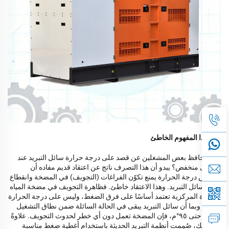
جذر هذا المفهوم الخاطئ
لماذا يحافظ بعض المشغلين عن قصد على درجة حرارة سائل التبريد عند
مستوى منخفض؟ يبدو أن هذا التصرف ناتج عن اعتقاد قديم مفاده أن
انخفاض درجة الحرارة يمنع تكوّن الفراغات (التجويف) في المضخة وانقطاع
تدفق سائل التبريد. وهذا الاعتقاد خاطئ. فظاهرة التجويف في مضخة المياه
الطاردة المركزية تعتمد أساسًا على فرق الضغط، وليس على درجة الحرارة
وحدها. وبما أن سائل التبريد يبقى في الحالة السائلة ضمن نطاق التشغيل
العادي حتى ٩٥°م، فإن المضخة تعمل دون أي خطر لحدوث التجويف. علاوةً
على ذلك، صُمِمت أنظمة التبريد الحديثة باستخدام أغطية ضغط مناسبة