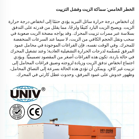
الخطر الخامس: سماكة الزيت وفشل التزييت
إن انخفاض درجة حرارة سائل التبريد يؤدي حتمًا إلى انخفاض درجة حرارة
الزيت. ويصبح الزيت البارد كثيفًا ولزجًا، مما يقلل من قدرته على التدفق
بسلاسة عبر ممرات تزييت المحرك. وقد يواجه مضخة الزيت صعوبة في
سحب ونقل الحجم الكافي من الزيت، لا سيما عند السرعات المنخفضة
للمحرك. وفي الوقت نفسه، فإن الفراغات الموجودة في محامل عمود
المرفق مُصمَّمة لدرجات الحرارة التشغيلية العادية؛ وعند تشغيل المحرك
في حالة باردة، تكون هذه الفراغات أصغر من المقصود تصميميًّا. ويؤدي
اجتماع انخفاض تدفق الزيت وزيادة لزوجته وضيق فراغات المحامل إلى
تزييت غير كافٍ. ويمكن أن تؤدي هذه الحالة بسرعة إلى التصاق المحامل،
وظهور خدوش على عمود المرفق، وحدوث عطل كارثي في المحرك.