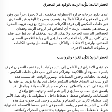
الخطر الثالث: تلوُّث الزيت بالوقود غير المحترق
عندما تكون درجات حرارة الأسطوانة منخفضة، قد لا يحترق جزءٌ من وقود
الديزل المحقون احتراقًا كاملاً. وقد يتسرب بعض هذا الوقود غير المحترق
عبر حلقات المكبس إلى غرفة الكرنك، حيث يمتزج مع زيت تزييت المحرك.
والنتيجة هي تخفيف الزيت — أي انخفاض في لزوجة الزيت وفقدان
الخصائص التزييتية الحرجة. ولا يمكن للزيت المخفف أن يحافظ على فيلم
زيتي كافٍ بين الأجزاء المتحركة، مما يؤدي إلى زيادة التلامس المعدني-
المعدني، وارتفاع الاحتكاك، والتآكل السريع للمحامل وعمود الكامات
والمكونات الدقيقة الأخرى.
الخطر الرابع: تكوُّن الغراء والرواسب
كما تؤدي الاحتراق غير الكامل إلى إنتاج مركبات لزجة تشبه القطران تُعرف
باسم «الصمغ» أو «اللاكيه». وتتراكم هذه الرواسب على حلقات المكبس،
وفتحات الحلقات، وجذوع الصمامات. وبمرور الوقت، قد تتسبب هذه
الرواسب في التصاق حلقات المكبس داخل فتحاتها، ما يؤدي إلى فقدانها
القدرة على التمدد والانغلاق المحكم ضد جدار الأسطوانة. وبالمثل، قد
يلتصق جذع الصمام، مما يؤدي إلى عدم انتظام توقيت فتح وإغلاق
الصمامات، وانخفاض ضغط الانضغاط داخل الأسطوانة، بل وقد يصل الأمر
إلى اصطدام كارثي بين الصمام والمكبس. وحتى قبل حدوث مثل هذه
الأعطال الشديدة، تسهم رواسب الصمغ في خفض ضغط الانضغاط عند نهاية
شوط الانضغاط، مما يقلل من موثوقية بدء تشغيل المحرك وكفاءته.