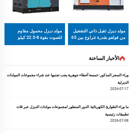
مولد ديزل ثقيل ذاتي التشغيل
مولد ديزل محمول مقاوم
من فولفو بقدرة تتراوح بين 65
للصوت بقوة 8-22.5 كيلو
كيلو فولت أمبير إلى 550 كيلو
فولت أمبير مزود بمحرك
فولت أمبير
LAIDONG للاستخدام المنزلي
والمكتبي
الأخبار الساخنة
وراء السعر المذكور: خمسة أخطاء جوهرية يجب تجنبها عند شراء مجموعات المولدات
الديزلية
2026-07-17
ما وراء الطوارئ الكهربائية: الدور المتطور لمجموعات مولدات الديزل عبر ثلاث
تطبيقات رئيسية
2026-07-08