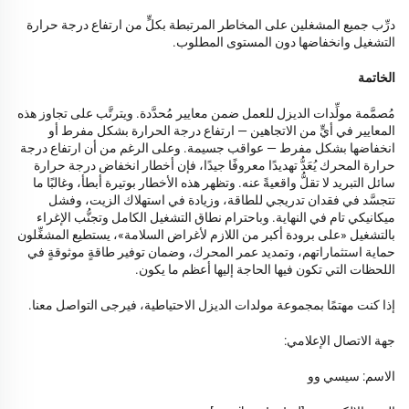
درِّب جميع المشغلين على المخاطر المرتبطة بكلٍّ من ارتفاع درجة حرارة
التشغيل وانخفاضها دون المستوى المطلوب.
الخاتمة
مُصمَّمة مولِّدات الديزل للعمل ضمن معايير مُحدَّدة. ويترتَّب على تجاوز هذه
المعايير في أيٍّ من الاتجاهين — ارتفاع درجة الحرارة بشكل مفرط أو
انخفاضها بشكل مفرط — عواقب جسيمة. وعلى الرغم من أن ارتفاع درجة
حرارة المحرك يُعَدُّ تهديدًا معروفًا جيدًا، فإن أخطار انخفاض درجة حرارة
سائل التبريد لا تقلُّ واقعيةً عنه. وتظهر هذه الأخطار بوتيرة أبطأ، وغالبًا ما
تتجسَّد في فقدان تدريجي للطاقة، وزيادة في استهلاك الزيت، وفشل
ميكانيكي تام في النهاية. وباحترام نطاق التشغيل الكامل وتجنُّب الإغراء
بالتشغيل «على برودة أكبر من اللازم لأغراض السلامة»، يستطيع المشغِّلون
حماية استثماراتهم، وتمديد عمر المحرك، وضمان توفير طاقةٍ موثوقةٍ في
اللحظات التي تكون فيها الحاجة إليها أعظم ما يكون.
إذا كنت مهتمًا بمجموعة مولدات الديزل الاحتياطية، فيرجى التواصل معنا.
جهة الاتصال الإعلامي:
الاسم: سيسي وو