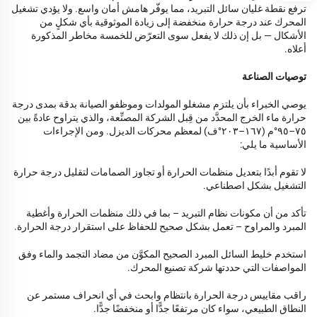
ترفع نقطة غليان سائل التبريد، مما يوفّر هامش أمان واسع. ولا يؤدي تشغيل
المحرك عند درجة حرارة منخفضة إلى زيادة الموثوقية بأي شكلٍ من
الأشكال — بل إن ذلك لا يفعل سوى التعرّض للخمسة مخاطر المذكورة
أعلاه.
توصيات الصناعة
يوصي الخبراء بأن يلتزم مشغلو المولدات وموظفو الصيانة بدقة بمدى درجة
حرارة ماء الخرج المحدَّد من قِبل الشركة المصنِّعة، والذي يتراوح عادةً بين
٧٥–٩٥°م (١٦٧–٢٠٣°ف) لمعظم محركات الديزل. ومن الإجراءات
الأساسية ما يلي:
لا تقوم أبدًا بتعديل منظمات الحرارة أو تجاوز الصمامات لتقليل درجة حرارة
التشغيل بشكل اصطناعي.
تأكد من أن مكونات نظام التبريد – بما في ذلك منظمات الحرارة وأغطية
المبرد والمراوح – تعمل بشكل صحيح للحفاظ على استقرار درجة الحرارة.
استخدم خليط السائل المبرد الصحيح المكوَّن من مضاد التجمد والماء وفق
المواصفات التي حددتها شركة تصنيع المحرك.
راقب مقاييس درجة الحرارة بانتظام وابحث في أي انحراف مستمر عن
النطاق الطبيعي، سواء كان مرتفعًا جدًّا أو منخفضًا جدًّا.