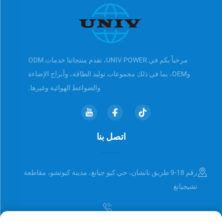
مرحباً بكم في UNIV POWER، تقدم منتجاتنا خدمات ODM
وOEM، بما في ذلك مجموعات توليد الطاقة، وأبراج الإضاءة
والضواغط الهوائية وغيرها.
اتصل بنا
رقم 18-9 طريق نانشان، حي كيو جيانغ، مدينة كيوتشو، مقاطعة
تشيجيانغ