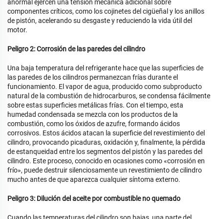
anormal ejercen una tensión mecánica adicional sobre
componentes críticos, como los cojinetes del cigüeñal y los anillos
de pistón, acelerando su desgaste y reduciendo la vida útil del
motor.
Peligro 2: Corrosión de las paredes del cilindro
Una baja temperatura del refrigerante hace que las superficies de
las paredes de los cilindros permanezcan frías durante el
funcionamiento. El vapor de agua, producido como subproducto
natural de la combustión de hidrocarburos, se condensa fácilmente
sobre estas superficies metálicas frías. Con el tiempo, esta
humedad condensada se mezcla con los productos de la
combustión, como los óxidos de azufre, formando ácidos
corrosivos. Estos ácidos atacan la superficie del revestimiento del
cilindro, provocando picaduras, oxidación y, finalmente, la pérdida
de estanqueidad entre los segmentos del pistón y las paredes del
cilindro. Este proceso, conocido en ocasiones como «corrosión en
frío», puede destruir silenciosamente un revestimiento de cilindro
mucho antes de que aparezca cualquier síntoma externo.
Peligro 3: Dilución del aceite por combustible no quemado
Cuando las temperaturas del cilindro son bajas, una parte del