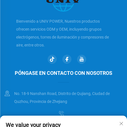
Bienvenido a UNIV POWER, Nuestros productos
ofrecen servicios ODM y OEM, incluyendo grupos
electrógenos, torres de iluminación y compresores de
aire, entre otros.
PÓNGASE EN CONTACTO CON NOSOTROS
No. 18-9 Nanshan Road, Distrito de Qujiang, Ciudad de
Quzhou, Provincia de Zhejiang
We value your privacy
[email protected]