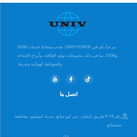
مرحباً بكم في UNIV POWER، تقدم منتجاتنا خدمات ODM
وOEM، بما في ذلك مجموعات توليد الطاقة، وأبراج الإضاءة
والضواغط الهوائية وغيرها.
اتصل بنا
رقم 18-9 طريق نانشان، حي كيو جيانغ، مدينة كيوتشو، مقاطعة
تشيجيانغ