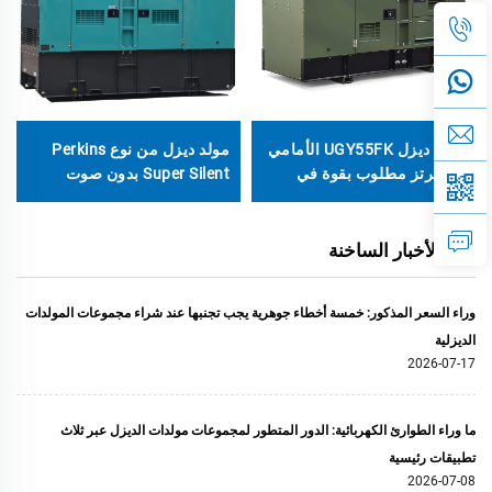
مولد ديزل UGY55FK الأمامي
مولد ديزل من نوع Perkins
60 هرتز مطلوب بقوة في
Super Silent بدون صوت
السوق
للمستخدمات الصناعية
والتجارية
الأخبار الساخنة
وراء السعر المذكور: خمسة أخطاء جوهرية يجب تجنبها عند شراء مجموعات المولدات
الديزلية
2026-07-17
ما وراء الطوارئ الكهربائية: الدور المتطور لمجموعات مولدات الديزل عبر ثلاث
تطبيقات رئيسية
2026-07-08