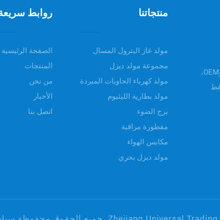
منتجاتنا
روابط سريعة
مولد غاز البترول المسال
الصفحة الرئيسية
مجموعة مولد ديزل
المنتجات
مرحباً بكم في UNIV POWER، تقدم منتجاتنا خدمات ODM وOEM،
مولد كهرباء الحاويات المبردة
من نحن
غط
مولد بطارية الليثيوم
الأخبار
برج الضوء
اتصل بنا
مقطورة مراقبة
مكابس الهواء
مولد ديزل بحري
سياس