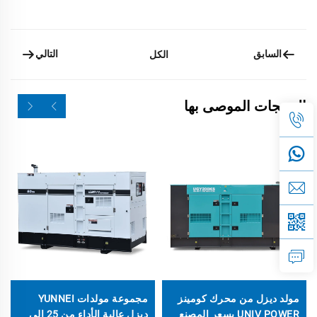
السابق
التالي
الكل
المنتجات الموصى بها
مولد ديزل من محرك كومينز
مجموعة مولدات YUNNEI
UNIV POWER بسعر المصنع
ديزل عالية الأداء من 25 إلى