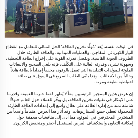
في الوقت نفسه، يُعد "مُولِّد تخزين الطاقة" الحل المثالي للتعامل مع انقطاع
التيار الكهربائي المفاجئ، والعمليات الميدانية، والطاقة الطارئة خلال
الظروف الجوية القاسية. وبفضل قدرته القوية على إخراج الطاقة اللحظية،
وسهولة نشره، وقدرته العالية على التكيُّف، فإنه يلغي الضجيج والانبعاثات
الملوثة للمولدات التقليدية التي تعمل بالوقود، محققاً إمداداً بالطاقة هادئاً
وخالياً من الانبعاثات. وهذا يلبّي الطلب السريع في السوق على طاقة
احتياطية نظيفة ومرنة.
إن عرض هذين المنتجين الرئيسيين معاً لا يُظهر فقط خبرتنا العميقة وقدرتنا
على الابتكار في تقنيات تخزين الطاقة، بل يوفّر للعملاء حول العالم حلولاًا
شاملة تمتد من إدارة الطاقة على نطاق واسع إلى إمدادات الطاقة الطارئة
المحمولة تغطي جميع السيناريوهات. وقد أثار هذا العرض اهتماماً واسعاً بين
المشترين المحترفين في الموقع، مما أدى إلى مناقشات معمقة حول
إمكانية التعاون واستكشاف الفرص لمستقبل أخضر ومنخفض الكربون.