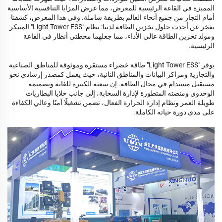
المميزة في القاعة الرئيسية للمعرض، مما عرض المزايا التنافسية الأساسية
أمام التجار من جميع أنحاء العالم بطريقة شاملة. وفي هذا المعرض، كشفنا
بفخر عن أحدث حلول تخزين الطاقة لدينا: نظام "Light Tower ESS" المبتكر
ومولد تخزين الطاقة عالي الأداء، مما جعلهما محطتي أنظار في القاعة
الرئيسية.
يوفر "Light Tower ESS" طاقة خضراء مستقرة وموثوقة للمناطق الصناعية
والتجارية ومراكز البيانات والمناطق النائية، حيث يعمل كمصدر إرشادي نحو
مستقبل مستدام في مجال الطاقة. إن سعته الكبيرة للغاية وتصميمه
الوحدوي ومنصته المتطورة لإدارة السحابة، إلى جانب خلايا البطاريات
طويلة العمر ونظام إدارة الحرارة الفعال، تضمن تشغيلًا آمنًا وعالي الكفاءة
على مدى دورة حياته الكاملة.