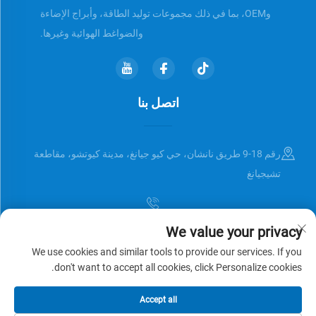
وOEM، بما في ذلك مجموعات توليد الطاقة، وأبراج الإضاءة
والضواغط الهوائية وغيرها.
اتصل بنا
رقم 18-9 طريق نانشان، حي كيو جيانغ، مدينة كيوتشو، مقاطعة
تشيجيانغ
We value your privacy
[email protected]
We use cookies and similar tools to provide our services. If you
don't want to accept all cookies, click Personalize cookies.
حقوق النشر © Zhejiang Universal Trading Co.,Ltd. جميع الحقوق محفوظة
Accept all
سياسة الخصوصية
المدونة