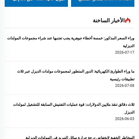
100 كيلو فولت أمبير
للاستخدام الصناعي
الأخبار الساخنة
وراء السعر المذكور: خمسة أخطاء جوهرية يجب تجنبها عند شراء مجموعات المولدات
الديزلية
2026-07-17
ما وراء الطوارئ الكهربائية: الدور المتطور لمجموعات مولدات الديزل عبر ثلاث
تطبيقات رئيسية
2026-07-08
ثلاث دقائق تنقذ ملايين الدولارات: قوة عمليات التفتيش السابقة للتشغيل لمولدات
الديزل
2026-06-03
المخاطر الخفية لانخفاض درجة حرارة سائل التبريد في المولدات الديزلية