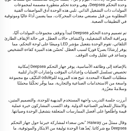
وحدة التحكم Deepsea، وهي وحدة تحكم متطورة مصممة لمجموعات
المولدات ذات التشغيل الذاتي. تلبي هذه الوحدة أدق المواصفات الفنية
المطلوبة من قبل مصنعي معدات المحركات، مما يضمن أداءً عاليًا وموثوقية
في التطبيقات الصعبة.
تم تصميم وحدة التحكم Deepsea لتبدأ وتوقف مجموعات المولدات آليًا،
ومراقبة الحالة التشغيلية، واكتشاف حالات العطل. في حالة الإيقاف الطارئ
التلقائي، تقوم الوحدة بتفعيل مؤشر LED وميضًا على لوحة التحكم، مما
يوفر إرشادًا بصريًا فوريًا لسبب العطل. تُحسّن هذه الميزة كفاءة التشخيص
وتساعد في تقليل وقت التوقف.
بالإضافة إلى وظائفه الأساسية، يوفر جهاز التحكم Deepsea إمكانية
تخصيص تسلسل العمليات وإعدادات المؤقت وإشارات الإنذار لتلبية
متطلبات العملاء المحددة. تتيح هذه المرونة للمodule التكيّف مع مجموعة
واسعة من الاستخدامات الصناعية والتجارية، مما يوفّر تحكّمًا محسّنًا
وسلامةً معزّزة.
أبرزت جلسة التدريب واجهة المستخدم البديهية للوحدة، والتصميم المتين،
والامتثال للمعايير الصناعية الدولية. وقد اكتسب المشاركون خبرة عملية
قيمة واطّلعوا على أفضل الممارسات المتعلقة بتشغيل الوحدة وصيانتها.
وقال ممثلٌ من Haiway: "نحن سعداء لمشاركة خبرتنا حول جهاز التحكم
Deepsea مع شركائنا. يُعدّ هذا الوحدة توليفة من الابتكار والموثوقية، ما