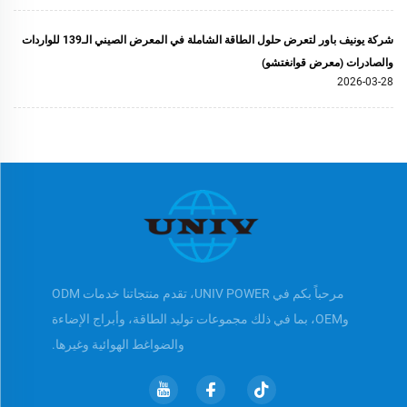
شركة يونيف باور لتعرض حلول الطاقة الشاملة في المعرض الصيني الـ139 للواردات
والصادرات (معرض قوانغتشو)
2026-03-28
مرحباً بكم في UNIV POWER، تقدم منتجاتنا خدمات ODM
وOEM، بما في ذلك مجموعات توليد الطاقة، وأبراج الإضاءة
والضواغط الهوائية وغيرها.