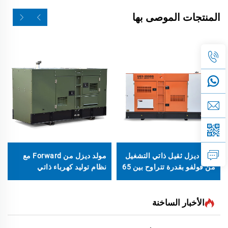
المنتجات الموصى بها
مولد ديزل ثقيل ذاتي التشغيل
مولد ديزل من Forward مع
من فولفو بقدرة تتراوح بين 65
نظام توليد كهرباء ذاتي
كيلو فولت أمبير إلى 550 كيلو
وإصدارات منخفضة
فولت أمبير
الأخبار الساخنة