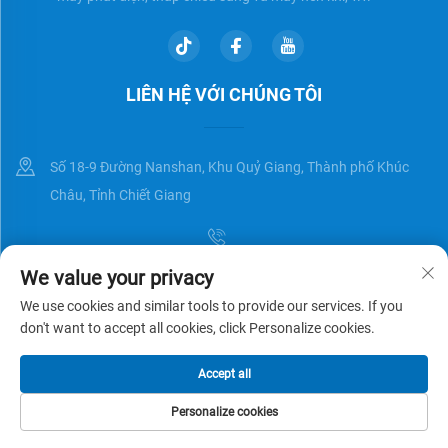
LIÊN HỆ VỚI CHÚNG TÔI
Số 18-9 Đường Nanshan, Khu Quỷ Giang, Thành phố Khúc
Châu, Tỉnh Chiết Giang
We value your privacy
[email protected]
We use cookies and similar tools to provide our services. If you
don't want to accept all cookies, click Personalize cookies.
Bản quyền © Zhejiang Universal Trading Co.,Ltd. Đã được bảo lưu
Chính
Accept all
sách bảo mật
BLOG
Personalize cookies
TRANG CHỦ
SẢN PHẨM
EMAIL
SỐ ĐIỆN THOẠI