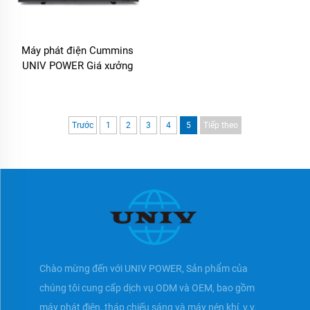
Máy phát điện Cummins
UNIV POWER Giá xưởng
Trước
1
2
3
4
5
Tiếp theo
Chào mừng đến với UNIV POWER, Sản phẩm của
chúng tôi cung cấp dịch vụ ODM và OEM, bao gồm
máy phát điện, tháp chiếu sáng và máy nén khí, v.v.