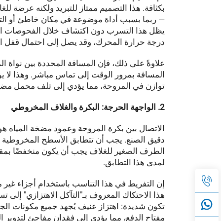
بكثافة. هذا التصميم ممتاز للتبريد ولكنه عرضة للغا
— ربما بسبب أداة موضوعة في مكان خاطئ أو التع
يظل هذا التسرب دون اكتشاف خلال الفحوصات الروت
درجة حرارة المحرك، وقد يصل إلى احتمال قفل المح
علاوةً على ذلك، فإن المسافة المحددة بين نواة
المسافة بمرور الوقت إلى تماس مباشر. وهذا لا ي
توازن في المروحة، مما يؤدي إلى تلف محمل مضخة
2. الواجهة الحرجة: البكرة والغلاف المخروطي
الاتصال بين بكرة المروحة وعمود مضخة المياه ه
دقيق الصنع. يجب أن تتطابق الأسطح المخروطية لف
لمدى هذا التطابق.
إن التفريط في هذا التناسب باستخدام أجزاء غير م
هذا الاحتكاك المعروف بـ"التآكل الاهتزازي" إلى تسريع
تكون شديدة: اهتزاز عنيف يُجهد جميع مكونات الج
مفتاح الدفع، مما يؤدي إلى فقدان مفاجئ لتدوير الم