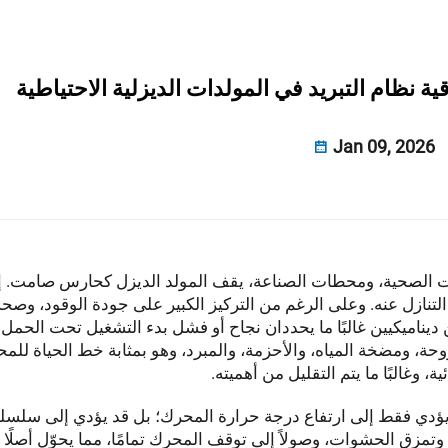
ية نظام التبريد في المولدات الديزلية الاحتياطية
Jan 09, 2026
منشآت الصحية، ومحطات الصناعة، يقف المولد الديزل كحارس صامت. 
ن التنازل عنه. وعلى الرغم من التركيز الكبير على جودة الوقود، وصح
ن ديناميكيين غالبًا ما يحددان نجاح أو فشل بدء التشغيل تحت الحمل:
روحة، ومضخة المياه، والأحزمة، والمبرد، وهو بمثابة خط الحياة للمح
، وغالبًا ما يتم التقليل من أهميته.
 يؤدي فقط إلى ارتفاع درجة حرارة المحرك؛ بل قد يؤدي إلى سلسلة
زق الحشوات، وصولاً إلى توقف المحرك تمامًا، مما يحوّل أصلًا اح