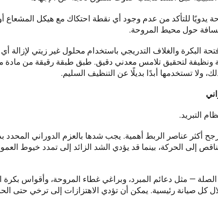
حة يدويًا للتأكد من عدم وجود أي نقطة احتكاك مع هيكل المشعاع أو
افة حول محيط المروحة.
تحة البكرة والغلاف التدريجي باستخدام محلول غير زيتي لإزالة أ
فة ونظيفة لتحقيق تلامس معدني دقيق. طبق طبقة رقيقة من مادة م
 ولا تستخدمها أبدًا بديلًا عن التنظيف السليم.
ام التبريد.
جح أكثر عناصر الربط أهمية. يجب شدها بالعزم الدوراني المحدد بد
اقص إلى الحركة، بينما قد يؤدي الشد الزائد إلى تمدد خيوط العمو
الصلة — مثل دعائم المبرد، وبراغي غطاء المروحة، وأقواس بكرة ال
 كل صيانة رئيسية. يمكن أن تؤدي الاهتزازات إلى ترخي حتى ال