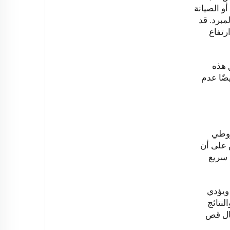
أو الصيانة
برد. قد
رتفاع
 هذه
ضًا عدم
روطي
 على أن
 بصري سريع
 ويؤدي
لنتائج
مال قص