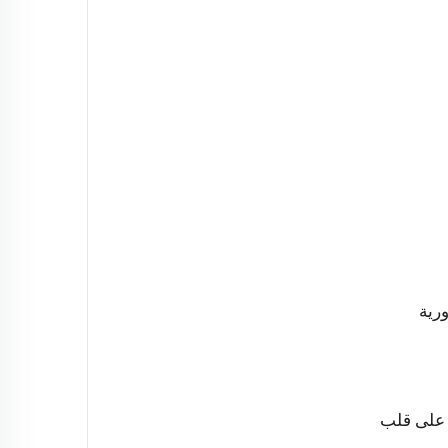
رية
ا على قلب