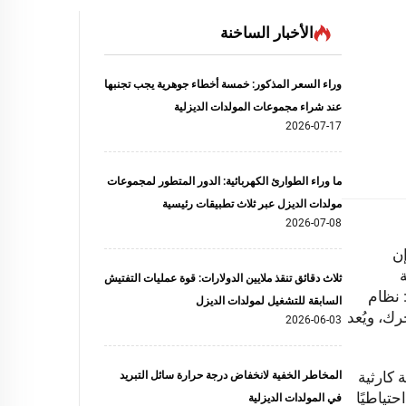
الأخبار الساخنة
وراء السعر المذكور: خمسة أخطاء جوهرية يجب تجنبها
عند شراء مجموعات المولدات الديزلية
2026-07-17
ما وراء الطوارئ الكهربائية: الدور المتطور لمجموعات
مولدات الديزل عبر ثلاث تطبيقات رئيسية
2026-07-08
إن
ة
ثلاث دقائق تنقذ ملايين الدولارات: قوة عمليات التفتيش
 نظام
السابقة للتشغيل لمولدات الديزل
رك، ويُعد
2026-06-03
 كارثية
المخاطر الخفية لانخفاض درجة حرارة سائل التبريد
تياطيًا
في المولدات الديزلية