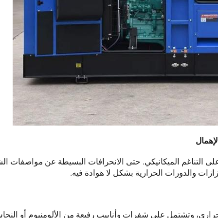
لإهمال
على التناغم الميكانيكي. حتى الانحرافات البسيطة عن مواصفات ال
زات والدورات الحرارية بشكل لا هوادة فيه.
راري، وتشتمل على شفرات وأنابيب رفيعة من الألومنيوم أو النحا