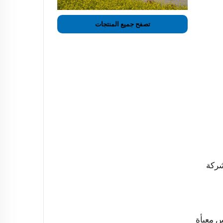
تصفح جميع المنتجات
شركة
س معبأة