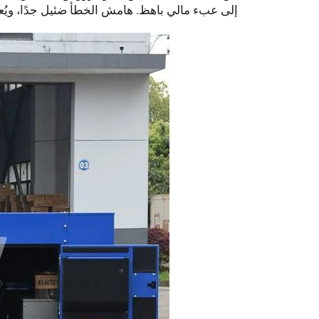
إلى عبء مالي باهظ. هامش الخطأ ضئيل جدًا، ويُعد 