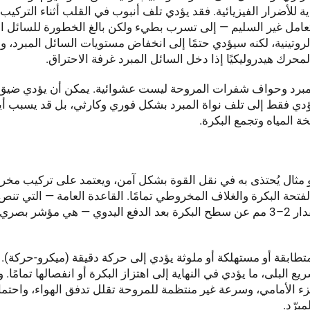
ية للأضرار الفيزيائية. فقد يؤدي تلف أنبوب في القلب أثناء التركيب 
امل غير السليم — إلى تسرب بطيء ولكن بالغ الخطورة للسائل الم
ينية، لكنه سيؤدي حتمًا إلى انخفاض مستويات السائل المبرد، وا
رك هيدروليكيًا إذا دخل السائل المبرد غرفة الاحتراق.
 المبرد وحواف شفرات المروحة ليست عشوائية. يمكن أن يؤدي ضيق
ؤدي فقط إلى تلف نواة المبرد بشكل فوري وكارثي، بل قد يسبب أي
 المياه وتجمع البكرة.
و مثال يُحتذى به في نقل القوة بشكل آمن، ويعتمد على تركيب مخ
تحة البكرة والغلاف المخروطي تمامًا. القاعدة العامة — التي تنص
الطرف الصغير للغلاف يجب أن يكون منخفضًا بمقدار 2–3 مم عن سطح البكرة بعد الدفع اليدوي — هي مؤشر
تطابقة أو مستهلكة أو ملوثة يؤدي إلى حركة دقيقة (ميكرو-حركة).
 البلى، ما يؤدي في النهاية إلى اهتزاز البكرة أو انفصالها تمامًا. وا
زء الأمامي، وسرعة غير منتظمة للمروحة تقلل تدفق الهواء، واحت
برّد.