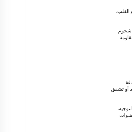
 القلب.
ي شحوم
قاومة
قة
د أو تشقق
توجيه،
حشوات