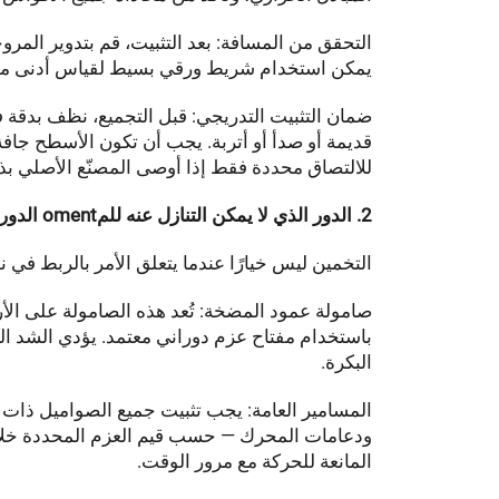
التحقق من المسافة: بعد التثبيت، قم بتدوير المرو
يمكن استخدام شريط ورقي بسيط لقياس أدنى مس
ضمان التثبيت التدريجي: قبل التجميع، نظف بدقة ف
قديمة أو صدأ أو أتربة. يجب أن تكون الأسطح جا
للالتصاق محددة فقط إذا أوصى المصنّع الأصلي بذلك،
2. الدور الذي لا يمكن التنازل عنه للمoment الدوراني
التخمين ليس خيارًا عندما يتعلق الأمر بالربط في نظ
صامولة عمود المضخة: تُعد هذه الصامولة على الأر
باستخدام مفتاح عزم دوراني معتمد. يؤدي الشد الن
البكرة.
المسامير العامة: يجب تثبيت جميع الصواميل ذات 
ودعامات المحرك — حسب قيم العزم المحددة خلال
المانعة للحركة مع مرور الوقت.