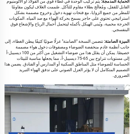
الحماية المدمجة:
يتم تركيب الوحدة في غطاء قوي من الفولاذ أو الألومنيوم
القابل للقفل، ومُعالَج بطلاء مقاوم للتآكل. صُممت الغلاف ليكون مقاومًا
للمطر من جميع الزوايا، مع فتحات تهوية دخول وخروج مصممة بشكل
استراتيجي تحتوي على حاجز يسمح بحركة الهواء مع صد المياه. المكونات
الحرجة محمية، ويُبنى الهيكل بأكمله ليتحمل أحمال الرياح والإشعاع فوق
البنفسجي.
الميزة الصامتة:
تتضمن النسخة "الصامتة" عزلًا صوتيًا كثيفًا يبطن الغطاء، إلى
جانب أنظمة عادم منخفضة الضوضاء ومصفوفات دخول هواء مصممة
خصيصًا. يمكن أن يقلل هذا من ضوضاء التشغيل من أكثر من 100 ديسيبل-أ
إلى مستويات تتراوح بين 65-75 ديسيبل-أ، مما يجعلها مناسبة للبيئات
الحساسة للضوضاء مثل المناطق السكنية أو المدارس أو الفنادق. يضمن هذا
التصميم المتكامل أن لا يؤثر العزل الصوتي على تدفق الهواء التبريد
الضروري.