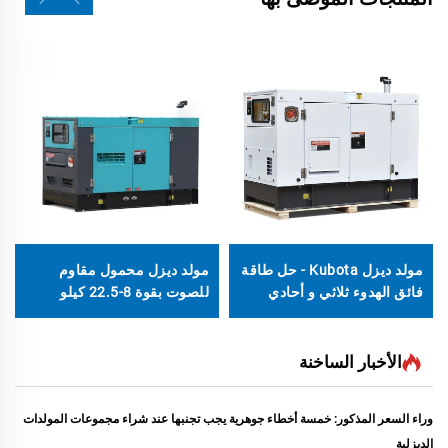
مولد ديزل Kubota - حل طاقة
مولد ديزل محمول مقاوم
فائق الهدوء ثلاثي و أحادي
للصوت بقوة 8-22.5 كيلو
الطور تيار متردد عالي الكفاءة
فولت أمبير مزود بمحرك
وبدون استخدام الوقود
LAIDONG للاستخدام المنزلي
والمكتبي
الأخبار الساخنة
وراء السعر المذكور: خمسة أخطاء جوهرية يجب تجنبها عند شراء مجموعات المولدات
الديزلية