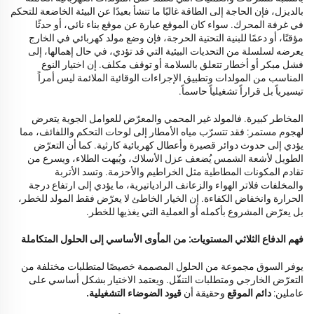
بالديزل، فإن الحاجة إلى الطاقة غالبًا ما تنشأ بعيدًا عن البيئة الخاضعة للتحكم
في غرفة المحرك. سواء كان الموقع عبارة عن موقع بناء نائي، أو حدثًا
مؤقتًا، أو دعمًا للبنية التحتية الحرجة، فإن وضع مولد كهربائي في الخارج
يعرضه لسلسلة من التحديات البيئية التي قد تؤدي، في حال إهمالها، إلى
فشل مبكر أو أخطار تتعلق بالسلامة أو توقف مكلف. إن اختيار النوع
المناسب من المولدات وتطبيق الإجراءات الوقائية الملائمة ليس أمراً
تيسيرياً بل قراراً تشغيلياً حاسماً.
المخاطر كبيرة. فالمولد غير المحمي والمعرّض للعوامل الجوية يتعرض
لهجوم مستمر: فقد تتسرّب مياه الأمطار إلى لوحات التحكم واللفائف، مما
يؤدي إلى حدوث دوائر قصيرة وأعطال كهربائية كارثية. كما أن التعرّض
الطويل لأشعة الشمس يُضعف عزل الأسلاك، ويُبهت الطلاء، ويسرع من
تقادم المكونات المطاطية مثل الخراطيم والأحزمة. وتسد الأتربة
والمخلفات فلاتر الهواء والزعانف الرادياتيرية، ما يؤدي إلى ارتفاع درجة
الحرارة وانخفاض الكفاءة. إن الخيار الخاطئ لا يعرّض فقط المولد للخطر،
بل يعرّض المشروع بأكمله أو العملية التي يغذيها للخطر.
فهم الدفاع الثلاثي المستويات: من المأوى الأساسي إلى الحلول المتكاملة
يوفر السوق مجموعة من الحلول المصممة خصيصًا لمتطلبات مختلفة من
التعرّض الخارجي ومتطلبات التنقّل. ويعتمد الاختيار بشكل أساسي على
عاملين:
دائم الموقع
وحقيقة أن
قيود الضوضاء التشغيلية.