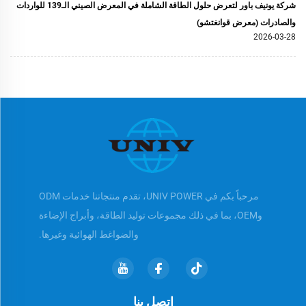
شركة يونيف باور لتعرض حلول الطاقة الشاملة في المعرض الصيني الـ139 للواردات
والصادرات (معرض قوانغتشو)
2026-03-28
مرحباً بكم في UNIV POWER، تقدم منتجاتنا خدمات ODM
وOEM، بما في ذلك مجموعات توليد الطاقة، وأبراج الإضاءة
والضواغط الهوائية وغيرها.
اتصل بنا