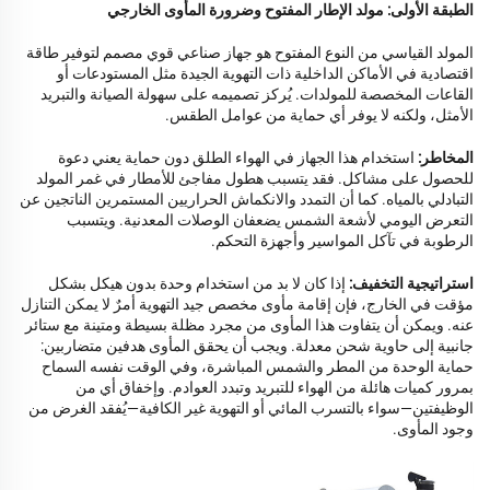
الطبقة الأولى: مولد الإطار المفتوح وضرورة المأوى الخارجي
المولد القياسي من النوع المفتوح هو جهاز صناعي قوي مصمم لتوفير طاقة
اقتصادية في الأماكن الداخلية ذات التهوية الجيدة مثل المستودعات أو
القاعات المخصصة للمولدات. يُركز تصميمه على سهولة الصيانة والتبريد
الأمثل، ولكنه لا يوفر أي حماية من عوامل الطقس.
المخاطر:
استخدام هذا الجهاز في الهواء الطلق دون حماية يعني دعوة
للحصول على مشاكل. فقد يتسبب هطول مفاجئ للأمطار في غمر المولد
التبادلي بالمياه. كما أن التمدد والانكماش الحراريين المستمرين الناتجين عن
التعرض اليومي لأشعة الشمس يضعفان الوصلات المعدنية. ويتسبب
الرطوبة في تآكل المواسير وأجهزة التحكم.
استراتيجية التخفيف:
إذا كان لا بد من استخدام وحدة بدون هيكل بشكل
مؤقت في الخارج، فإن إقامة مأوى مخصص جيد التهوية أمرٌ لا يمكن التنازل
عنه. ويمكن أن يتفاوت هذا المأوى من مجرد مظلة بسيطة ومتينة مع ستائر
جانبية إلى حاوية شحن معدلة. ويجب أن يحقق المأوى هدفين متضاربين:
حماية الوحدة من المطر والشمس المباشرة، وفي الوقت نفسه السماح
بمرور كميات هائلة من الهواء للتبريد وتبدد العوادم. وإخفاق أي من
الوظيفتين—سواء بالتسرب المائي أو التهوية غير الكافية—يُفقد الغرض من
وجود المأوى.