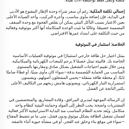
منصة وتُنقل فقط بواسطة آلات ثقيلة.
إجمالي تكلفة الملكية:
رغم أن سعر شراء وحدة الإطار المفتوح هو الأدنى
في البداية، فإن إضافة مأوى مناسب، وأجرة التركيب، وأخذ الصيانة الأعلى
بعين الاعتبار بسبب التآكل البيئي يمكن أن يقلص الفجوة مع وحدة السقف
المصممة خصيصًا. وغالبًا ما تثبت الوحدة المتكاملة أنها أكثر موثوقية وفعالية
من حيث التكلفة على امتداد عمرها الافتراضي.
الخلاصة: استثمار في الموثوقية
يمثل اختيار حل طاقة خارجي استثمارًا في موثوقية العمليات الأساسية
الخاصة بك. فالبيئة تمثل خصمًا لا يرحم للمعدات الكهربائية والميكانيكية.
ومن خلال تقييم احتياجات التشغيل بشكل صادق ومقارنتها بالمستوى
المناسب من الحماية المُصممة بدقة—سواء كان مأوى مبنيًا، أو غطاءً صامتًا
ثابتًا، أو محطة طاقة متنقلة—يحمي المشغلون أصولهم، ويضمنون
استمرارية التيار الكهربائي، ويصونون هامش ربحهم من التكاليف الأعلى
بكثير الناتجة عن الفشل.
إن الرسالة الموجهة لمديري المرافق، وقادة المشاريع، والمتخصصين في
المشتريات واضحة: يجب النظر إلى المولد وحمايته البيئية كنظام واحد
متكامل. ويُعد تحديد النظام المناسب منذ البداية الاستراتيجية الأكثر فعالية
لضمان تشغيل الطاقة بشكل موثوق ودون فشل، متى ما تم تنشيط المفتاح
—سواء في موقع بناء وحلق عند الفجر، أو في منشأة حيوية أثناء عاصفة.