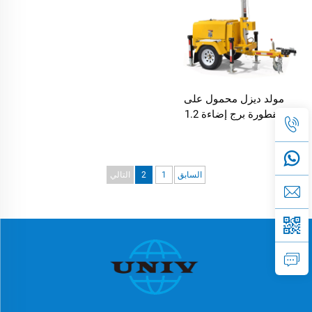
مولد ديزل محمول على
مقطورة برج إضاءة 1.2
كيلوواط لمبة LED عمود صاري
السابق
1
2
التالي