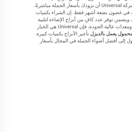
المتنقلة العاملة بالديزل، يمكن لشركة Universal أن تزودك بأسعار الجملة مباشرةً،
رك في غضون بضعة أشهر فقط. إن الشراء بكميات
، ويضمن توفر عدد كافٍ من أبراج الإضاءة لتلبية
جميع احتياجاتك. وبأسعار منافسة ومعدات عالية الجودة، فإن Universal هي الخيار
محمول يعمل بالديزل
تأجير الأبراج بكميات كبيرة.
ول إلى أفضل أضواء الجملة في المجال بأسعار