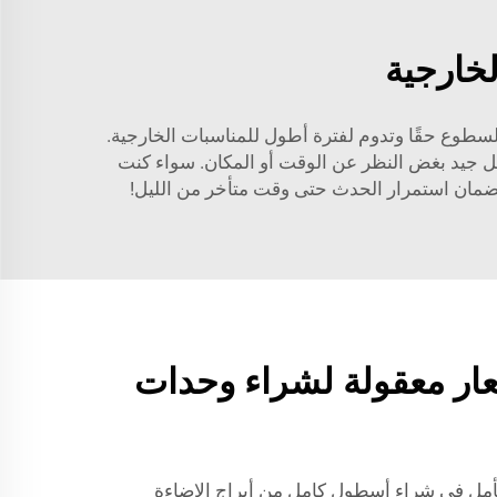
لخارجية
لإضاءة مهمة لإضفاء جو ودّي واحتفالي يناسب ضيوفك. توفر Universal إضاءة فائقة السطوع حقًا وتدوم لفترة أطول للمناسبات الخارجية.
 جيد بغض النظر عن الوقت أو المكان. سواء كنت
اً لضمان استمرار الحدث حتى وقت متأخر من الليل!
ار معقولة لشراء وحدات
تأمل في شراء أسطول كامل من أبراج الإضاءة