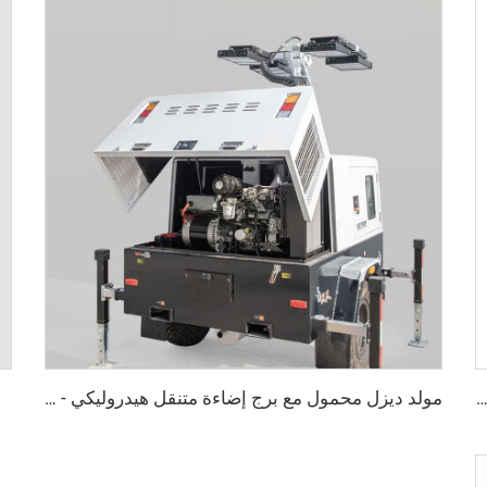
زل محمول على مقطورة برج إضاءة 1.2 كيلوواط لمبة LED عمود صاري
مولد ديزل محمول مع برج إضاءة متنقل هيدروليكي - مثالي للفعاليات الخارجية والإضاءة في حالات الطوارئ