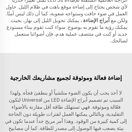
أبراجنا العالمية المتنقلة للإضاءة بالـ LED تمثل تغييرًا جذريًا
لأي شخص يحتاج إلى إضاءة موقع باهت في ظلام الليل. حاول
العمل في ضوء خافت وستواجه صعوبة، كما أن ذلك ليس آمنًا.
ولكن مع
أبراج الإضاءة
، يمكنك تحويل الليل إلى نهار، بحيث
يمكنك رؤية ما تقوم به بوضوح. سواء كنت تقوم ببناء مستودع
جديد أو كنت في منتصف عملية هدم، فإن أضوائنا ستعمل
لصالحك.
إضاءة فعالة وموثوقة لجميع مشاريعك الخارجية
لا أحد يحب أن يكون الضوء متلشياً أو ينطفئ فجأة. ولهذا
السبب تم تصميم أبراج الإضاءة LED من Universal لتكون
فعّالة وموثوقة. فهي تستهلك طاقة أقل مقارنة بالأضواء
التقليدية، وبالتالي يمكنها العمل لفترات طويلة دون الحاجة
إلى كمية كبيرة من الوقود. وهذا أمر مريح جداً عندما تكون في
بيئة يصعب فيها الوصول إلى مصدر للطاقة. كما أن مصابيح