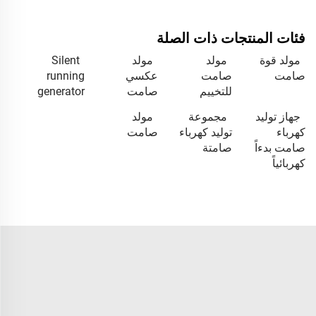
فئات المنتجات ذات الصلة
مولد قوة
مولد
مولد
Silent
صامت
صامت
عكسي
running
للتخييم
صامت
generator
جهاز توليد
مجموعة
مولد
كهرباء
توليد كهرباء
صامت
صامت بدءاً
صامتة
كهربائياً