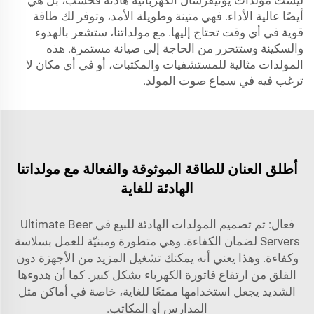
ليست مولدات يونيفرسال الكهربائية هادئة فحسب، بل هي
أيضًا عالية الأداء. فهي متينة وطويلة الأمد، وتوفر لك طاقة
قوية في أي وقت تحتاج إليها. مع مولداتنا، ستشعر بالهدوء
والسكينة وستتحرر من الحاجة إلى صيانة مستمرة. هذه
المولدات مثالية للمستشفيات والمكتبات، أو في أي مكان لا
ترغب فيه في سماع صوت المولد.
أطلق العنان للطاقة الموثوقة والفعالة مع مولداتنا
الهادئة للغاية
فعال: تم تصميم المولدات الهادئة للبيع في Ultimate Beer
Servers لضمان الكفاءة. وهي متطورة ومبنيّة للعمل بسلاسة
وكفاءة. وهذا يعني أنه يمكنك تشغيل المزيد من الأجهزة دون
القلق من ارتفاع فاتورة الكهرباء بشكل كبير. كما أن هدوءها
الشديد يجعل استخدامها ممتعًا للغاية، خاصة في أماكن مثل
المدارس أو المكاتب.