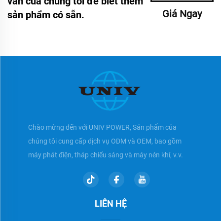
vấn của chúng tôi để biết thêm
Giá Ngay
sản phẩm có sẵn.
Chào mừng đến với UNIV POWER, Sản phẩm của
chúng tôi cung cấp dịch vụ ODM và OEM, bao gồm
máy phát điện, tháp chiếu sáng và máy nén khí, v.v.
LIÊN HỆ