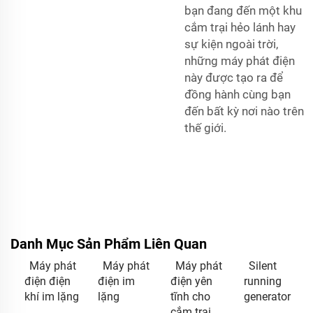
bạn đang đến một khu
cắm trại hẻo lánh hay
sự kiện ngoài trời,
những máy phát điện
này được tạo ra để
đồng hành cùng bạn
đến bất kỳ nơi nào trên
thế giới.
Danh Mục Sản Phẩm Liên Quan
Máy phát
Máy phát
Máy phát
Silent
điện điện
điện im
điện yên
running
khí im lặng
lặng
tĩnh cho
generator
cắm trại