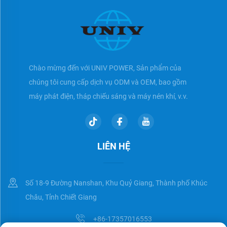
Chào mừng đến với UNIV POWER, Sản phẩm của
chúng tôi cung cấp dịch vụ ODM và OEM, bao gồm
máy phát điện, tháp chiếu sáng và máy nén khí, v.v.
LIÊN HỆ
Số 18-9 Đường Nanshan, Khu Quỷ Giang, Thành phố Khúc
Châu, Tỉnh Chiết Giang
+86-17357016553