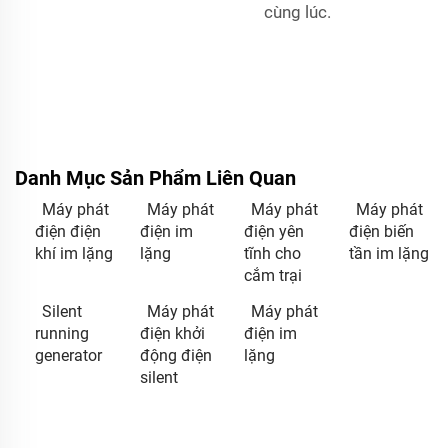
cùng lúc.
Danh Mục Sản Phẩm Liên Quan
Máy phát
Máy phát
Máy phát
Máy phát
điện điện
điện im
điện yên
điện biến
khí im lặng
lặng
tĩnh cho
tần im lặng
cắm trại
Silent
Máy phát
Máy phát
running
điện khởi
điện im
generator
động điện
lặng
silent