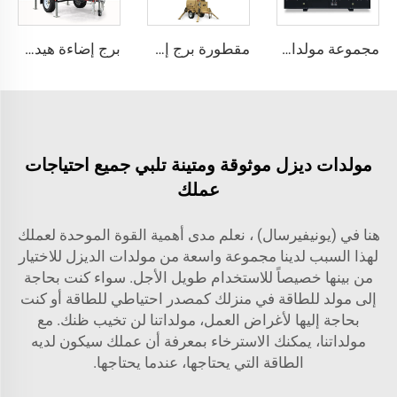
مجموعة مولدات YUNNEI بمحرك عالي الجودة تيار متردد ثلاثي الأطوار مولد ديزل سعر المصنع للبيع
مقطورة برج إضاءة متنقلة للبناء مع مولد ديزل وبرج إضاءة هجيني
برج إضاءة هيدروليكي بمحرك Perkins عالي الجودة مع مولد ديزل للاستخدام في المباني والأحداث الخارجية
مولدات ديزل موثوقة ومتينة تلبي جميع احتياجات
عملك
هنا في (يونيفيرسال) ، نعلم مدى أهمية القوة الموحدة لعملك
لهذا السبب لدينا مجموعة واسعة من مولدات الديزل للاختيار
من بينها خصيصاً للاستخدام طويل الأجل. سواء كنت بحاجة
إلى مولد للطاقة في منزلك كمصدر احتياطي للطاقة أو كنت
بحاجة إليها لأغراض العمل، مولداتنا لن تخيب ظنك. مع
مولداتنا، يمكنك الاسترخاء بمعرفة أن عملك سيكون لديه
الطاقة التي يحتاجها، عندما يحتاجها.