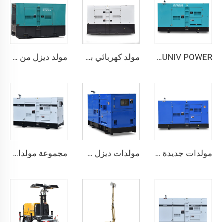
UNIV POWER مولد كهربائي 15-440 كيلو فولت أمبير، مولدات ديزل محمولة
مولد كهربائي بمحرك MITSUBISHI لإنتاج الطاقة الكهربائية من شركة تصنيع بأسعار تنافسية
مولد ديزل من نوع Perkins Super Silent بدون صوت للمستخدمات الصناعية والتجارية
مولدات جديدة مصممة بمحركات SDEC تعمل بالديزل لإنتاج الكهرباء
مولدات ديزل عالية الجودة UGY200SK بمحركات SDEC
مجموعة مولدات YUNNEI ديزل عالية الأداء من 25 إلى 100 كيلو فولت أمبير للاستخدام الصناعي