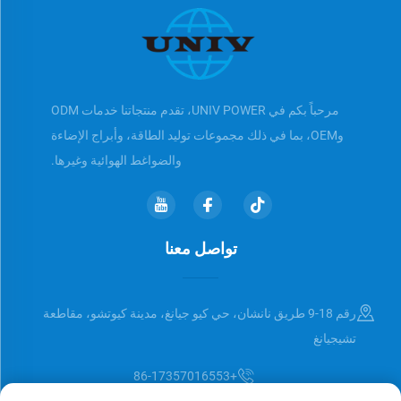
مرحباً بكم في UNIV POWER، تقدم منتجاتنا خدمات ODM
وOEM، بما في ذلك مجموعات توليد الطاقة، وأبراج الإضاءة
والضواغط الهوائية وغيرها.
تواصل معنا
رقم 18-9 طريق نانشان، حي كيو جيانغ، مدينة كيوتشو، مقاطعة
تشيجيانغ
+86-17357016553