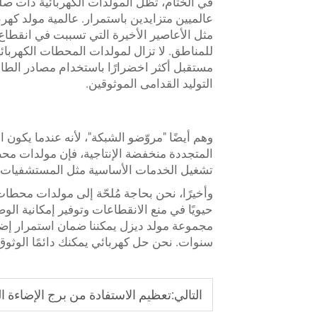
عالميين متزايدين باستمرار. عالمية
مولد كهرب
مثل الأعاصير الأخيرة التي تسببت في انقطاع 
للمناطق. لا تزال لمولدات المحطات الكهربائية
مستقبل أكثر اخضرارًا باستخدام مصادر الط
التوليد القدامى الموثوقين.
وهم أيضًا "مروّضو الشبكة"، لأنه عندما يكون 
المتجددة منخفضة الإنتاجية، فإن مولدات محطا
تشغيل الخدمات الأساسية مثل المستشفيات و
حيويًا في منع الانقطاعات وتوفير إمكانية ال
مجموعة مولد ديزل
يمكننا ضمان استمرار إضا
سنوات. نحن حل كهربائي يمكنك دائمًا الوثوق 
التالي:
تعظيم الاستفادة من برج الإضاءة ا