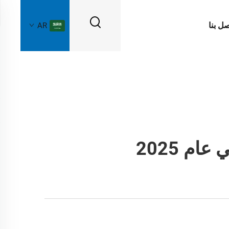
صل بنا
AR
م 2025