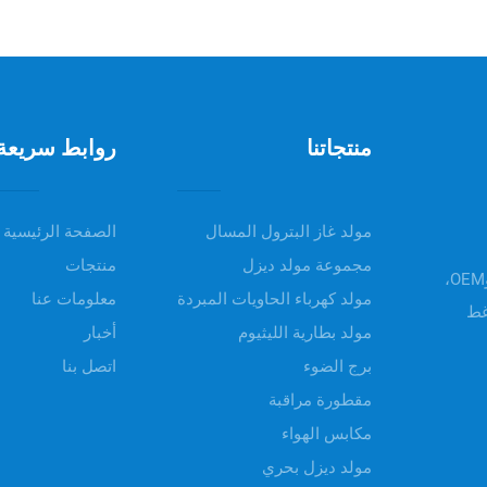
منتجاتنا
روابط سريعة
مولد غاز البترول المسال
الصفحة الرئيسية
مجموعة مولد ديزل
منتجات
مرحباً بكم في UNIV POWER، تقدم منتجاتنا خدمات ODM وOEM،
مولد كهرباء الحاويات المبردة
معلومات عنا
غط
مولد بطارية الليثيوم
أخبار
برج الضوء
اتصل بنا
مقطورة مراقبة
مكابس الهواء
مولد ديزل بحري