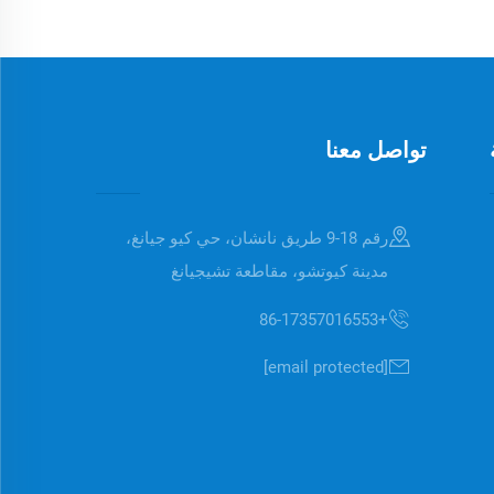
تواصل معنا
رقم 18-9 طريق نانشان، حي كيو جيانغ،
مدينة كيوتشو، مقاطعة تشيجيانغ
+86-17357016553
[email protected]