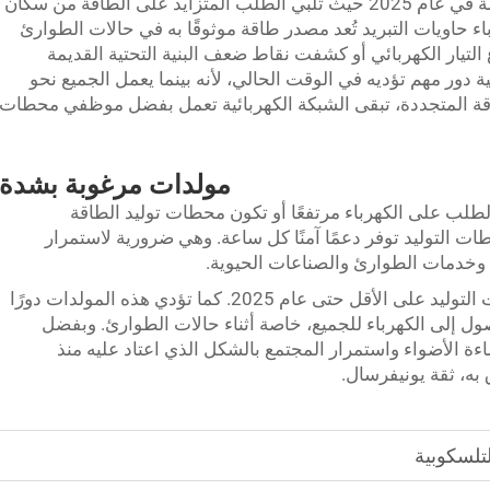
في الختام، تظل المولدات الكهربائية ذات صلة في عام 2025 حيث تلبي الطلب المتزايد على الطاقة من سكان
اء حاويات التبريد
تُعد مصدر طاقة موثوقًا به في حالات الطوارئ
التيار الكهربائي أو كشفت نقاط ضعف البنية التحتية القديمة
 دور مهم تؤديه في الوقت الحالي، لأنه بينما يعمل الجميع نحو
اقة المتجددة، تبقى الشبكة الكهربائية تعمل بفضل موظفي محطات
مولدات مرغوبة بشدة
الطلب على الكهرباء مرتفعًا أو تكون محطات توليد الطاقة
ت التوليد توفر دعمًا آمنًا كل ساعة. وهي ضرورية لاستمرار
خدمات الطوارئ والصناعات الحيوية.
وأخيرًا، نحن بحاجة مُلحّة إلى مولدات محطات التوليد على الأقل حتى عام 2025. كما تؤدي هذه المولدات دورًا
وصول إلى الكهرباء للجميع، خاصة أثناء حالات الطوارئ. وبفضل
ءة الأضواء واستمرار المجتمع بالشكل الذي اعتاد عليه منذ
به، ثقة يونيفرسال.
لتلسكوبية