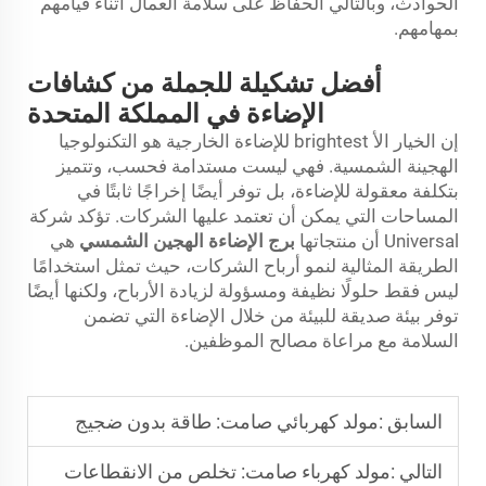
الحوادث، وبالتالي الحفاظ على سلامة العمال أثناء قيامهم
بمهامهم.
أفضل تشكيلة للجملة من كشافات
الإضاءة في المملكة المتحدة
إن الخيار الأ brightest للإضاءة الخارجية هو التكنولوجيا
الهجينة الشمسية. فهي ليست مستدامة فحسب، وتتميز
بتكلفة معقولة للإضاءة، بل توفر أيضًا إخراجًا ثابتًا في
المساحات التي يمكن أن تعتمد عليها الشركات. تؤكد شركة
Universal أن منتجاتها
برج الإضاءة الهجين الشمسي
هي
الطريقة المثالية لنمو أرباح الشركات، حيث تمثل استخدامًا
ليس فقط حلولًا نظيفة ومسؤولة لزيادة الأرباح، ولكنها أيضًا
توفر بيئة صديقة للبيئة من خلال الإضاءة التي تضمن
السلامة مع مراعاة مصالح الموظفين.
السابق :
مولد كهربائي صامت: طاقة بدون ضجيج
التالي :
مولد كهرباء صامت: تخلص من الانقطاعات