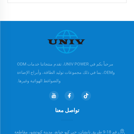
مرحباً بكم في UNIV POWER، تقدم منتجاتنا خدمات ODM
وOEM، بما في ذلك مجموعات توليد الطاقة، وأبراج الإضاءة
والضواغط الهوائية وغيرها.
تواصل معنا
رقم 18-9 طريق نانشان، حي كيو جيانغ، مدينة كيوتشو، مقاطعة