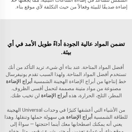
الشمس لتساعد في إضاءة الساعات الليلية، مما يجعلها حلاً
إضاءة صديقًا للبيئة وفعالاً من حيث التكلفة لأي موقع بناء.
تضمن المواد عالية الجودة أداءً طويل الأمد في أي
بيئة.
أفضل المواد المتاحة. عند بناء أي شيء، تريد التأكد من أنك
تستخدم أفضل المواد المتاحة. ولهذا السبب تقدم يونيفرسال
خط إنتاجها من أبراج الإضاءة الهجينة الشمسية
أبراج الإضاءة
مصنوعة من مواد متينة مصممة لتحمل أقسى الظروف.
المطر، الثلج، الحرارة، هذه
أبراج الإضاءة
لن تخيب ظنك.
من الأشياء التي أعشقها كثيرًا في وحدات Universal الهجينة
للطاقة الشمسية
أبراج الإضاءة
هي سهولة حملها وتنقلها. وهذا
يعني أنه يمكنك اصطحابها معك أينما احتجتها — سواءً إلى
موقع بناء، أو عملية تعدين، أو حتى شيء ترفيهي مثل حفلة