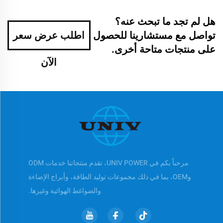
هل لم تجد ما تبحث عنه؟
تواصل مع مستشارينا للحصول
اطلب عرض سعر
على منتجات متاحة أخرى.
الآن
مرحباً بكم في UNIV POWER، تقدم منتجاتنا خدمات ODM
وOEM، بما في ذلك مجموعات توليد الطاقة، وأبراج الإضاءة
والضواغط الهوائية وغيرها.