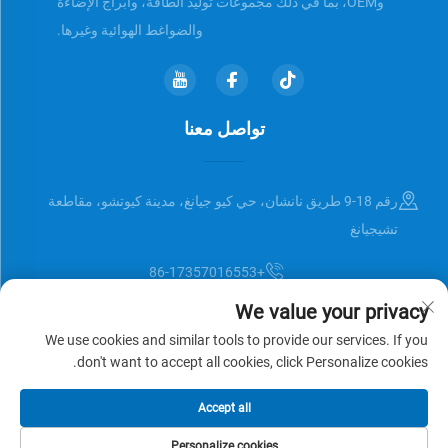
وOEM، بما في ذلك مجموعات توليد الطاقة، وأبراج الإضاءة
والضواغط الهوائية وغيرها.
تواصل معنا
رقم 18-9 طريق نانشان، حي كيو جيانغ، مدينة كيوتشو، مقاطعة
تشيجيانغ
+86-17357016553
We value your privacy
[email protected]
We use cookies and similar tools to provide our services. If you
don't want to accept all cookies, click Personalize cookies.
حقوق النشر © Zhejiang Universal Trading Co.,Ltd. جميع الحقوق محفوظة
Accept all
سياسة الخصوصية
المدونة
Personalize cookies