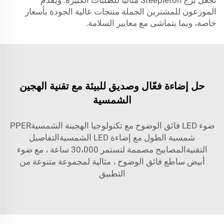
تجعل برج Steepleton مثاليًا للطلبات الكبيرة. ويقدّم
الموزعون للمشترين الجملة منتجات عالية الجودة بأسعار
خاصة، وبما يتماشى مع معايير السلامة.
حل إضاءة فعّال وصديق للبيئة مع تقنية الهجين
الشمسية
ضوء LED فائق الوضوح مع تكنولوجيا الهجينة الشمسيةPPER
شمسية الطول مع إضاءة LED الشمسيةالتفاصيل
التقنيةالمصابيح مصممة لتستمر 30،000 ساعة ، مع ضوء
أبيض ساطع فائق الوضوح ، مثالية لمجموعة متنوعة من
التطبيق