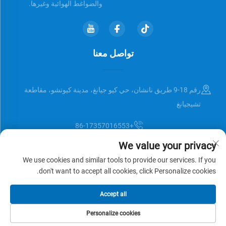
والضواغط الهوائية وغيرها.
تواصل معنا
رقم 18-9 طريق نانشان، حي كيو جيانغ، مدينة كيوتشو، مقاطعة
تشيجيانغ
+86-17357016553
We value your privacy
[email protected]
We use cookies and similar tools to provide our services. If you
don't want to accept all cookies, click Personalize cookies.
حقوق النشر © Zhejiang Universal Trading Co.,Ltd. جميع الحقوق محفوظة
Accept all
سياسة الخصوصية
المدونة
Personalize cookies