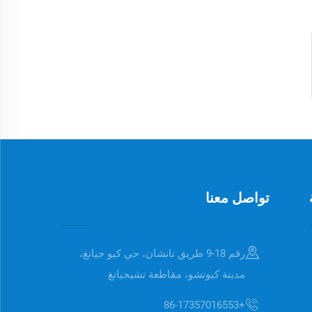
تواصل معنا
رقم 18-9 طريق نانشان، حي كيو جيانغ،
مدينة كيوتشو، مقاطعة تشيجيانغ
+86-17357016553