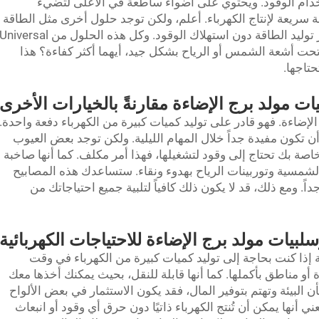
ستخدام الوقود. ويحتوي على أضواء ساطعة في الأعلى لتضيء
ة سريعة لإنتاج الكهرباء. أعلم، ولكن توجد حلول أخرى مثل الطاقة
د الطاقة دون استهلاك الوقود. وكل هذه الحلول من Universal
حت أشعة الشمس أو الرياح بشكل جيد، أيهما أكثر كفاءة؟ هذا
تاجها.
ات مولد برج الإضاءة مقارنةً بالخيارات الأخرى
لإضاءة. فهو قادر على توليد كميات كبيرة من الكهرباء دفعة واحدة.
أن تكون مفيدة جداً خلال المهام الليلية. ولكن توجد بعض العيوب
لخاصة بك تحتاج إلى وقود لتشغيلها، فهذا أمر مكلف. كما أنها صاخبة
ح الشمسية وتوربينات الرياح بهدوء ونقاء. ستساعدك هذه المصابيح
اً. ومع ذلك، قد لا يكون ذلك كافياً لتلبية جميع احتياجاتك من
سلبيات مولد برج الإضاءة للاحتياجات الكهربائية
إذا كنت بحاجة إلى توليد كميات كبيرة من الكهرباء في وقت
أو مناطق بأكملها. كما أنها قابلة للنقل، بحيث يمكنك أخذها معك
ن البيئة وتهتم بتوفير المال، فقد يكون الاستثمار في بعض الألواح
ي أنها يمكن أن تُنتج الكهرباء ذاتيًا دون حرق أي وقود أو انبعاث