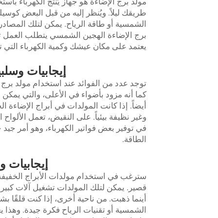
مولد برج الإضاءة هو جهاز يُنتج الكهرباء با
طريقك ليلاً. ويُنظر إليه من قبل البعض كوسيل
الشمسية أو طاقة الرياح. يمكن لتلك المصادر تولي
برج الإضاءة الهجين الشمسي
يتطلب العمل ت
يعتمد على مكان عيشك وكمية الكهرباء التي تح
إيجابيات وسلبي
توجد عدد من الفوائد عند استخدام مولد برج ا
كما أنه مزود بأضواء في الأعلى، والتي يمكن 
أيضاً. إذا كانت المولدات في أبراج الإضاءة ا
وغير نظيفة بيئياً. على النقيض، تعمل الألوا
في توفير بعض فواتير الكهرباء، وهو أمر جيد جد
الطاقة.
إيجابيات و
سترغب في استخدام مولدات الأبراج الخفيفة 
قصير. يمكن لتلك المولدات تشغيل آلات كبيرة 
أينما ذهبت. من ناحية أخرى، إذا كنت قلقًا بشأ
الشمسية أو تقنيات الرياح فكرة جيدة. وهذا يعن