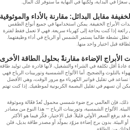
عرًا في البداية، ولكنها في النهاية ما ستوفر لك المال.
خفيفة مقابل البدائل: مقارنة بالأداء والموثوقية
لمولدات الأبراج الخفيفة. يمكن استخدامها في جميع أنواع الطقس
رائعة إذا كنت بحاجة إلى كهرباء سريعة. فهي لا تعمل فقط لفترة
ل تظل نشطة طالما يستمر الشمس أو الرياح في أداء وظيفتهما.
اقة قبل اختيار واحد منها.
ات الأبراج الإضاءة مقارنةً بحلول الطاقة الأخرى
ة عادةً أقل تكلفة في الشراء والتشغيل، لأنها قادرة على توليد طاقة
لهواء بالتلوث والضجيج. أما الألواح الشمسية وتوربينات الرياح فهي
 تساعد في تقليل فواتير الكهرباء مع مرور الوقت، وهي الأفضل
ويمكن أن تسهم في تقليل البصمة الكربونية لموظفيك. إذا كنت تهتم
 ذلك، فإن العالمي
برج ضوء شمسي محمول
تُعدّ فعّالة وموثوقة
 البيئة. الألواح الشمسية، وتوربينات الرياح — هذا النوع من مصادر
 يرفع السعر الأولي قليلاً. قبل الاختيار، فكّر فيما هو الأكثر
 أو البيئة. بدون برج إضاءة مزوّد بمولّد أو مصدر طاقة بديل، فلن
ياجاتك من الطاقة.