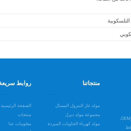
التلسكوبية
كوبي
منتجاتنا
روابط سريعة
مولد غاز البترول المسال
الصفحة الرئيسية
مجموعة مولد ديزل
منتجات
مرحباً بكم في UNIV POWER، تقدم منتجاتنا خدمات ODM وOEM،
مولد كهرباء الحاويات المبردة
معلومات عنا
غط