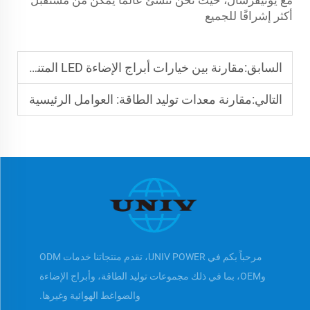
أكثر إشراقًا للجميع
السابق:
مقارنة بين خيارات أبراج الإضاءة LED المتنقلة
التالي:
مقارنة معدات توليد الطاقة: العوامل الرئيسية
مرحباً بكم في UNIV POWER، تقدم منتجاتنا خدمات ODM
وOEM، بما في ذلك مجموعات توليد الطاقة، وأبراج الإضاءة
والضواغط الهوائية وغيرها.