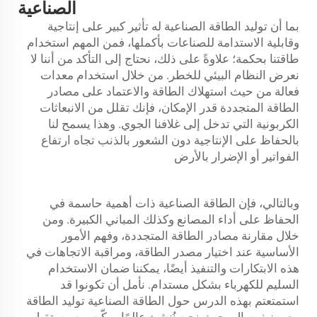
الصناعية
بما أن توليد الطاقة الصناعية له تأثير كبير على إنتاجية
وقابلية الاستدامة للصناعات بأكملها، فمن المهم استخدام
طاقتنا بحكمة؛ علاوةً على ذلك، نحتاج إلى التأكد من أننا لا
نعرض النظام البيئي للخطر. من خلال استخدام معدات
فعالة من حيث استهلاك الطاقة والاعتماد على مصادر
الطاقة المتجددة قدر الإمكان، فإنك تقلل من الانبعاثات
الكربونية التي تدخل إلى غلافنا الجوي. وهذا يسمح لنا
بالحفاظ على الإنتاجية دون الشعور بالذنب تجاه ارتفاع
الفواتير أو الإضرار بالأرض
وبالتالي، فإن الطاقة الصناعية ذات أهمية حاسمة في
الحفاظ على أداء المصانع وكذلك المباني الكبيرة. ومن
خلال مقارنة مصادر الطاقة المتجددة، وفهم الأمور
الأساسية عند اختيار مصدر الطاقة، ومراقبة الاتجاهات في
هذه الابتكارات والتنفيذ أيضًا، يمكننا ضمان الاستخدام
السليم للكهرباء بشكل مستدام. نأمل أن تكونوا قد
استمتعتم بهذه الدرس حول الطاقة الصناعية
توليد الطاقة
مع يونيفرسال، حيث نحن نُنشئ عالمًا يمكّن من مستقبل