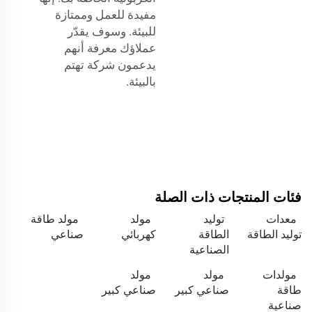
مفيدة للعمل وممتازة
للبيئة. وسوف يقدّر
عملاؤك معرفة أنهم
يدعمون شركة تهتم
بالبيئة.
فئات المنتجات ذات الصلة
معدات
توليد
مولد
مولد طاقة
توليد الطاقة
الطاقة
كهربائي
صناعي
الصناعية
مولدات
مولد
مولد
طاقة
صناعي كبير
صناعي كبير
صناعية