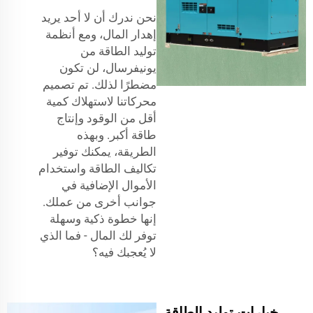
نحن ندرك أن لا أحد يريد
إهدار المال، ومع أنظمة
توليد الطاقة من
يونيفرسال، لن تكون
مضطرًا لذلك. تم تصميم
محركاتنا لاستهلاك كمية
أقل من الوقود وإنتاج
طاقة أكبر. وبهذه
الطريقة، يمكنك توفير
تكاليف الطاقة واستخدام
الأموال الإضافية في
جوانب أخرى من عملك.
إنها خطوة ذكية وسهلة
توفر لك المال - فما الذي
لا يُعجبك فيه؟
خيارات توليد الطاقة