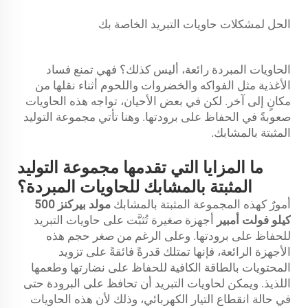
الحل لمشكلات حاويات التبريد الخاصة بك
الحاويات المبردة رائعة، أليس كذلك؟ فهي تمنع فساد
الأغذية مثل الفواكه والخضروات واللحوم أثناء نقلها من
مكانٍ إلى آخر. لكن في بعض الأحيان، تواجه هذه الحاويات
صعوبةً في الحفاظ على برودتها. وهنا تأتي مجموعة التوليد
المثبتة بالمشابك.
ما المزايا التي تقدمها مجموعة التوليد
المثبتة بالمشابك للحاويات المبردة؟
أمورٌ كهذه المجموعة المثبتة بالمشابك
مولد بيركنز 500
كيلو فولت أمبير
أجهزة صغيرة تُثبَّت على حاويات التبريد
للحفاظ على برودتها. وعلى الرغم من صغر حجم هذه
الأجهزة الرائعة، فإنها تمتلك قدرةً فائقةً على تزويد
المحتويات بالطاقة الكافية للحفاظ على نضارتها وطعمها
اللذيذ. ويمكن لحاويات التبريد أن تحافظ على البرودة حتى
في حالة انقطاع التيار الكهربائي، وذلك لأن هذه الحاويات