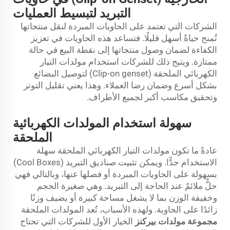
التبريد لتبسيط العمليات
الشركات التي تعتمد على الحاويات المبردة لنقل منتجاتها
تُمنح حياةً أسهل قليلًا. فتساعد هذه الحاويات في تعزيز
الكفاءة لضمان وصول منتجاتها إلى نقطة البيع في حالة
ممتازة. ويتيح ذلك للشركات استخدام مولدات التيار
الكهربائي الملحقة (Clip-on genset) لتوصيل البضائع
بشكل أسرع وضمان رضا العملاء. وهذا يعني تقليل التوتر
وتحقيق مكاسب أكبر لجميع الأطراف.
سهولة استخدام المولدات الكهربائية
الملحقة
عادةً ما تكون مولدات التيار الكهربائي الملحقة سهلة
الاستخدام جدًّا. ويمكن تثبيت صناديق التبريد (Cool Boxes)
بسهولة على الحاويات المبردة أو فصلها عنها، وبالتالي فهي
حلٌّ ملائمٌ عند الحاجة إلى التبريد. وهي صغيرة الحجم
وخفيفة الوزن بما لا يشغل مساحة كبيرة أو يضيف وزنًا
زائدًا على الحاوية. ولهذه الأسباب، تُعد المولدات الملحقة
مجموعة مولدات بيركنز
الخيار الأول للشركات التي تحتاج