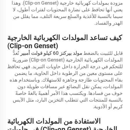
مزودة بمولدات كهربائية خارجية (Clip-on Genset). وهذا
يعني أنها تحافظ على نضارة المحتويات لفترات أطول، لا
سيما بالنسبة للأغذية والسلع سريعة التلف، مما يقلل من
الهدر والفساد.
كيف تساعد المولدات الكهربائية الخارجية
(Clip-on Genset)
قابل للثبيت بالضغط
مولد بيركنز 60 كيلو فولت أمبير
تُعدُّ
المولدات الكهربائية الخارجية (Clip-on Genset) ضروريةً
للتحكم في درجة الحرارة داخل حاويات التبريد. فهي تحافظ
على مستوى معين من الرطوبة داخل الحاوية، ما يضمن
بقاء المحتويات طازجة وجاهزة للاستهلاك. وباستخدام هذه
المولدات، يمكن نقل البضائع عبر مسافات طويلة دون
خوف من فسادها. ويكتسب هذا الأمر أهميةً بالغةً خاصةً
بالنسبة للمنتجات التي تتطلب التخزين البارد، مثل الآيس
كريم أو الأدوية.
الاستفادة من المولدات الكهربائية
الخارجية (Clip-on Genset) في حاويات