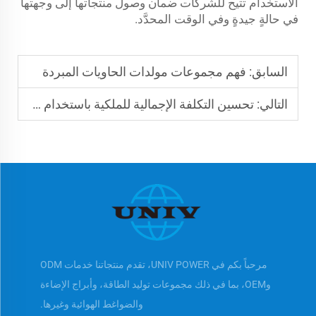
الاستخدام تتيح للشركات ضمان وصول منتجاتها إلى وجهتها
في حالةٍ جيدةٍ وفي الوقت المحدَّد.
السابق:
فهم مجموعات مولدات الحاويات المبردة
التالي:
تحسين التكلفة الإجمالية للملكية باستخدام مولدات الحاويات المبردة
مرحباً بكم في UNIV POWER، تقدم منتجاتنا خدمات ODM
وOEM، بما في ذلك مجموعات توليد الطاقة، وأبراج الإضاءة
والضواغط الهوائية وغيرها.