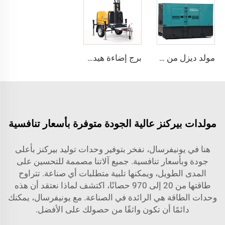
مولد ديزل من نوع Perkins Super Silent بدون صوت للمستخدمات الصناعية والتجارية
برج إضاءة هيدروليكي بمحرك Perkins عالي الجودة مع مولد ديزل للاستخدام في المباني والأحداث الخارجية
مولدات بيركنز عالية الجودة متوفرة بأسعار تنافسية
هنا في يونيفرسال، نفخر بتوفير وحدات توليد بيركنز بأعلى
جودة وبأسعار تنافسية. جميع آلاتنا مصممة للتحسين على
المدى الطويل، ويمكنها تلبية متطلبات أي صناعة. تتراوح
طاقتها من 20 إلى 970 حصانًا، اكتشف لماذا نعتقد أن هذه
وحدات الطاقة هي الرائدة في الصناعة. مع يونيفرسال، يمكنك
دائمًا أن تكون واثقًا من حصولك على الأفضل.