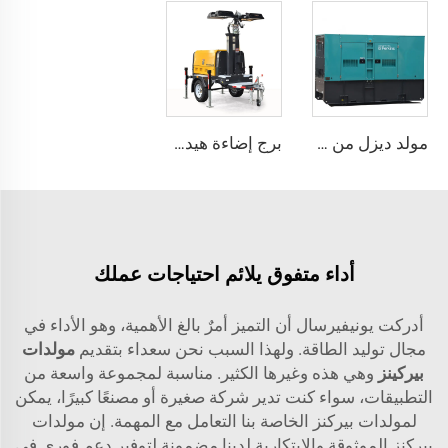
مولد ديزل من نوع Perkins Super Silent بدون صوت للمستخدمات الصناعية والتجارية
برج إضاءة هيدروليكي بمحرك Perkins عالي الجودة مع مولد ديزل للاستخدام في المباني والأحداث الخارجية
أداء متفوق يلائم احتياجات عملك
أدركت يونيفيرسال أن التميز أمرٌ بالغ الأهمية، وهو الأداء في
مجال توليد الطاقة. ولهذا السبب نحن سعداء بتقديم
مولدات
بيركينز
وهي هذه وغيرها الكثير. مناسبة لمجموعة واسعة من
التطبيقات، سواء كنت تدير شركة صغيرة أو مصنعًا كبيرًا، يمكن
لمولدات بيركنز الخاصة بنا التعامل مع المهمة. إن مولدات
بيركنز الموثوقة والابتكارية لدينا مضمونة لتوفير دعم فوري في