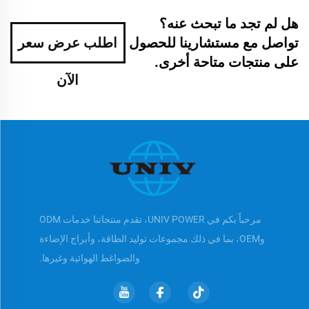
هل لم تجد ما تبحث عنه؟
تواصل مع مستشارينا للحصول
اطلب عرض سعر
على منتجات متاحة أخرى.
الآن
مرحباً بكم في UNIV POWER، تقدم منتجاتنا خدمات ODM
وOEM، بما في ذلك مجموعات توليد الطاقة، وأبراج الإضاءة
والضواغط الهوائية وغيرها.