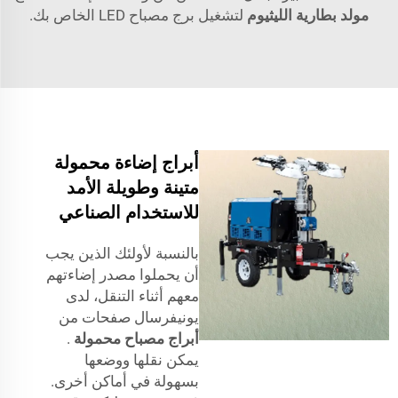
مولد بطارية الليثيوم
لتشغيل برج مصباح LED الخاص بك.
أبراج إضاءة محمولة
متينة وطويلة الأمد
للاستخدام الصناعي
بالنسبة لأولئك الذين يجب
أن يحملوا مصدر إضاءتهم
معهم أثناء التنقل، لدى
يونيفرسال صفحات من
أبراج مصباح محمولة
.
يمكن نقلها ووضعها
بسهولة في أماكن أخرى.