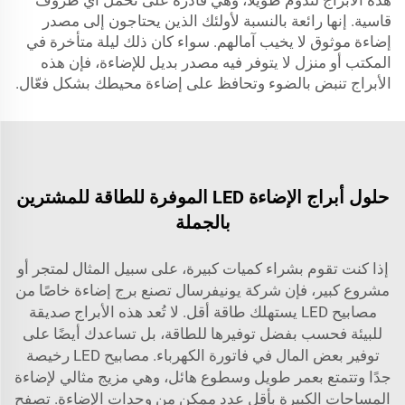
هذه الأبراج لتدوم طويلاً، وهي قادرة على تحمل أي ظروف
قاسية. إنها رائعة بالنسبة لأولئك الذين يحتاجون إلى مصدر
إضاءة موثوق لا يخيب آمالهم. سواء كان ذلك ليلة متأخرة في
المكتب أو منزل لا يتوفر فيه مصدر بديل للإضاءة، فإن هذه
الأبراج تنبض بالضوء وتحافظ على إضاءة محيطك بشكل فعّال.
حلول أبراج الإضاءة LED الموفرة للطاقة للمشترين
بالجملة
إذا كنت تقوم بشراء كميات كبيرة، على سبيل المثال لمتجر أو
مشروع كبير، فإن شركة يونيفرسال تصنع برج إضاءة خاصًا من
مصابيح LED يستهلك طاقة أقل. لا تُعد هذه الأبراج صديقة
للبيئة فحسب بفضل توفيرها للطاقة، بل تساعدك أيضًا على
توفير بعض المال في فاتورة الكهرباء. مصابيح LED رخيصة
جدًا وتتمتع بعمر طويل وسطوع هائل، وهي مزيج مثالي لإضاءة
المساحات الكبيرة بأقل عدد ممكن من وحدات الإضاءة. تصفح