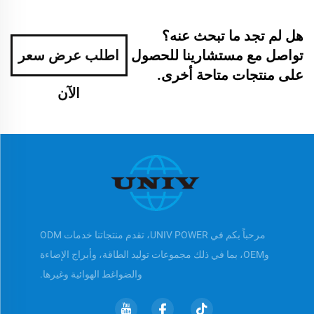
هل لم تجد ما تبحث عنه؟
تواصل مع مستشارينا للحصول
اطلب عرض سعر
على منتجات متاحة أخرى.
الآن
مرحباً بكم في UNIV POWER، تقدم منتجاتنا خدمات ODM
وOEM، بما في ذلك مجموعات توليد الطاقة، وأبراج الإضاءة
والضواغط الهوائية وغيرها.