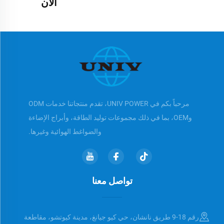
الآن
مرحباً بكم في UNIV POWER، تقدم منتجاتنا خدمات ODM
وOEM، بما في ذلك مجموعات توليد الطاقة، وأبراج الإضاءة
والضواغط الهوائية وغيرها.
تواصل معنا
رقم 18-9 طريق نانشان، حي كيو جيانغ، مدينة كيوتشو، مقاطعة