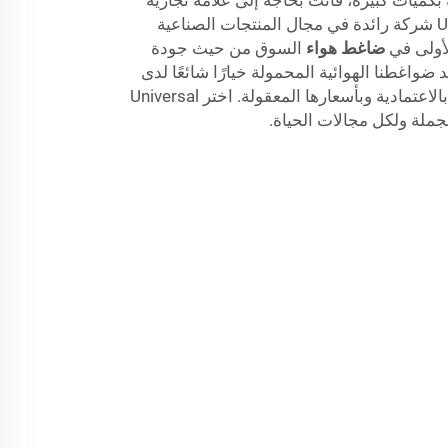
بكميات كبيرة، فأنت بحاجة إلى علامة تجارية
يمكن الاعتماد عليها. تعد Universal شركة رائدة في مجال المنتجات الصناعية
لأولى في
ضاغط هواء
السوق من حيث جودة
عد ضواغطنا الهوائية المحمولة خيارًا شائعًا لدى
مشتري الكميات الكبيرة، وتشتهر بالاعتمادية وبأسعارها المعقولة. اختر Universal
لجملة ولكل مجالات الحياة.