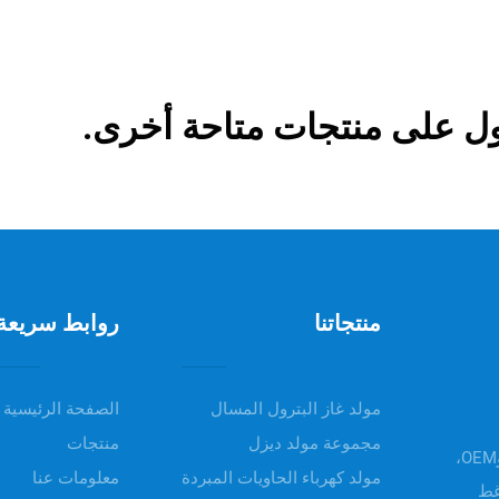
ل على منتجات متاحة أخرى.
منتجاتنا
روابط سريعة
مولد غاز البترول المسال
الصفحة الرئيسية
مجموعة مولد ديزل
منتجات
مرحباً بكم في UNIV POWER، تقدم منتجاتنا خدمات ODM وOEM،
مولد كهرباء الحاويات المبردة
معلومات عنا
غط