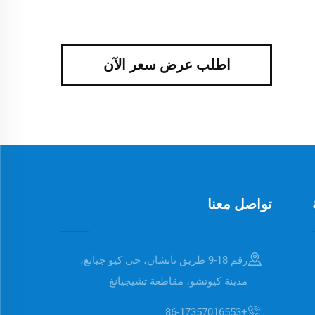
اطلب عرض سعر الآن
تواصل معنا
رقم 18-9 طريق نانشان، حي كيو جيانغ،
مدينة كيوتشو، مقاطعة تشيجيانغ
+86-17357016553